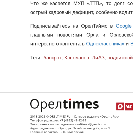
Что же касается МУП «ТТП», то долг со
острый кадровый дефицит, особенно води
Подписывайтесь на ОрелТаймс в
Google
главными новостями Орла и Орловск
интересного контента в
Одноклассниках
и
В
Теги:
банкрот
,
Косолапов
,
ЛиАЗ
,
подвижной
2018-2026 © ORELTIMES.RU | Сетевое издание «Орелтаймс»
Телефон редакции: +7 (4862) 48-82-92
Электронная почта редакции: oreltimes@yandex.ru
Адрес редакции: г. Орел, ул. Октябрьская, д.27, пом. 9
Главный редактор: Е. Н. Годлевская