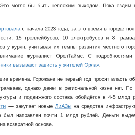
. Это могло бы быть неплохим выходом. Пока ездим 
артовала
с начала 2023 года, за это время в городе по
сти, 15 троллейбусов, 10 электробусов и 8 трамва
ов у курян, учитывая их темпы развития местного гор
 внимание журналист ОрелТаймс. С подробностями
вники вызывают зависть у жителей Орла»
.
шие времена. Горожане не первый год просят власть о
рамваев, однако денег в региональной казне нет. По
уктуры и подвижного состава обойдётся в 4-5 млрд р
ути
— закупает новые
ЛиАЗы
на средства инфраструкт
то был направлен почти 1 млрд рублей. Деньги выде
а возвратной основе.