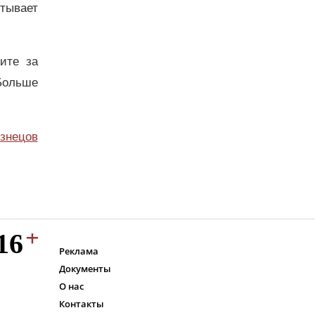
тывает
дите за
Больше
узнецов
Реклама
Документы
О нас
Контакты