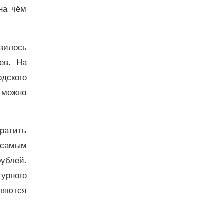
на чём
явилось
ев. На
одского
 можно
братить
 самым
ублей.
урного
ляются