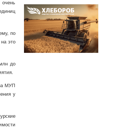
 очень
единиц
ему, по
на это
млн до
иятия.
ра МУП
ения у
Курские
оимости