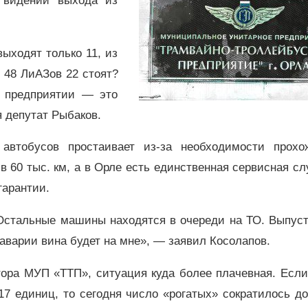
о видении выхода из
ыходят только 11, из
 48 ЛиАЗов 22 стоят?
 предприятии — это
 депутат Рыбаков.
автобусов простаивает из-за необходимости прохо
в 60 тыс. км, а в Орле есть единственная сервисная сл
гарантии.
 Остальные машины находятся в очереди на ТО. Выпуст
 аварии вина будет на мне», — заявил Косолапов.
тора МУП «ТТП», ситуация куда более плачевная. Есл
7 единиц, то сегодня число «рогатых» сократилось до