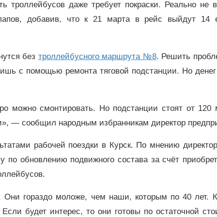
ть троллейбусов даже требует покраски. Реально не в
апов, добавив, что к 21 марта в рейс выйдут 14 
нутся без
троллейбусного маршрута №8
. Решить пробл
ишь с помощью ремонта тяговой подстанции. Но денег 
ро можно смонтировать. Но подстанции стоят от 120 
ьги», — сообщил народным избранникам директор предпр
ьтатами рабочей поездки в Курск. По мнению директо
у по обновлению подвижного состава за счёт приобрет
роллейбусов.
 Они гораздо моложе, чем наши, которым по 40 лет. 
Если будет интерес, то они готовы по остаточной ст