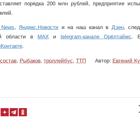
ставляет порядка 200 млн рублей, предприятие испы
телей.
 News
,
Яндекс.Новости
и на наш канал в
Дзен
, сле
ой области в
MAX
и
telegram-канале Орёлтаймс
. 
Контакте
.
состав
,
Рыбаков
,
троллейбус
,
ТТП
Автор:
Евгений К