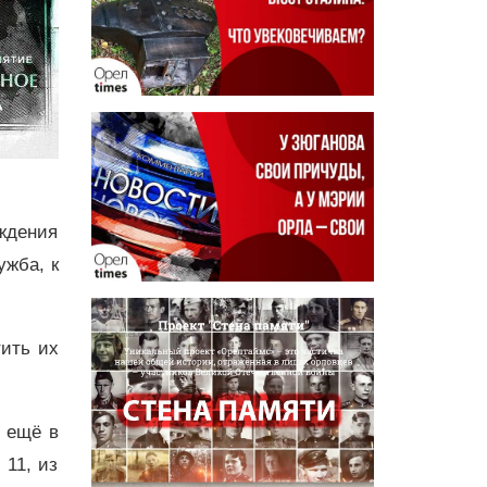
ждения
ужба, к
ить их
и ещё в
 11, из