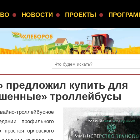
СВО
НОВОСТИ
ПРОЕКТЫ
ПРОГРА
» предложил купить для
ошенные» троллейбусы
йно-троллейбусное
едании профильного
х простоя орловского