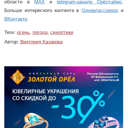
области в
MAX
и
telegram-канале Орёлтаймс
.
Больше интересного контента в
Одноклассниках
и
ВКонтакте
.
Теги:
осень
,
погода
,
синоптики
Автор:
Виктория Казакова