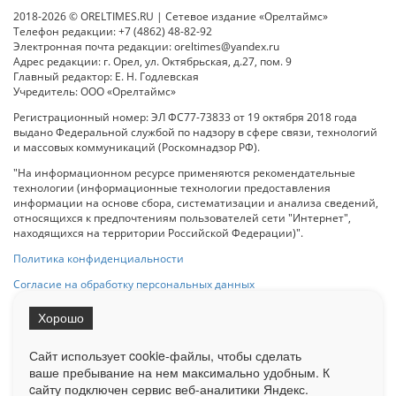
2018-2026 © ORELTIMES.RU | Сетевое издание «Орелтаймс»
Телефон редакции: +7 (4862) 48-82-92
Электронная почта редакции: oreltimes@yandex.ru
Адрес редакции: г. Орел, ул. Октябрьская, д.27, пом. 9
Главный редактор: Е. Н. Годлевская
Учредитель: ООО «Орелтаймс»
Регистрационный номер: ЭЛ ФС77-73833 от 19 октября 2018 года
выдано Федеральной службой по надзору в сфере связи, технологий
и массовых коммуникаций (Роскомнадзор РФ).
"На информационном ресурсе применяются рекомендательные
технологии (информационные технологии предоставления
информации на основе сбора, систематизации и анализа сведений,
относящихся к предпочтениям пользователей сети "Интернет",
находящихся на территории Российской Федерации)".
Политика конфиденциальности
Согласие на обработку персональных данных
Хорошо
При использовании любого материала с данного сайта гипер-ссылка
на Сетевое издание «ОрелТаймс» обязательна.
Сайт использует cookie-файлы, чтобы сделать
ваше пребывание на нем максимально удобным. К
cайту подключен сервис веб-аналитики Яндекс.
Ограниченная статистика посещаемости доступна на сайте