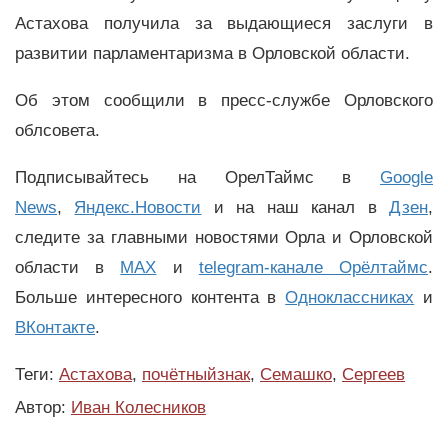
Астахова получила за выдающиеся заслуги в
развитии парламентаризма в Орловской области.
Об этом сообщили в пресс-службе Орловского
облсовета.
Подписывайтесь на ОрелТаймс в
Google
News
,
Яндекс.Новости
и на наш канал в
Дзен
,
следите за главными новостями Орла и Орловской
области в
MAX
и
telegram-канале Орёлтаймс
.
Больше интересного контента в
Одноклассниках
и
ВКонтакте
.
Теги:
Астахова
,
почётныйзнак
,
Семашко
,
Сергеев
Автор:
Иван Колесников