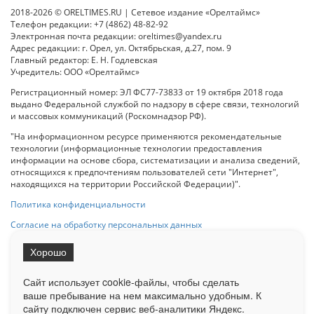
2018-2026 © ORELTIMES.RU | Сетевое издание «Орелтаймс»
Телефон редакции: +7 (4862) 48-82-92
Электронная почта редакции: oreltimes@yandex.ru
Адрес редакции: г. Орел, ул. Октябрьская, д.27, пом. 9
Главный редактор: Е. Н. Годлевская
Учредитель: ООО «Орелтаймс»
Регистрационный номер: ЭЛ ФС77-73833 от 19 октября 2018 года
выдано Федеральной службой по надзору в сфере связи, технологий
и массовых коммуникаций (Роскомнадзор РФ).
"На информационном ресурсе применяются рекомендательные
технологии (информационные технологии предоставления
информации на основе сбора, систематизации и анализа сведений,
относящихся к предпочтениям пользователей сети "Интернет",
находящихся на территории Российской Федерации)".
Политика конфиденциальности
Согласие на обработку персональных данных
Хорошо
При использовании любого материала с данного сайта гипер-ссылка
на Сетевое издание «ОрелТаймс» обязательна.
Сайт использует cookie-файлы, чтобы сделать
ваше пребывание на нем максимально удобным. К
cайту подключен сервис веб-аналитики Яндекс.
Ограниченная статистика посещаемости доступна на сайте