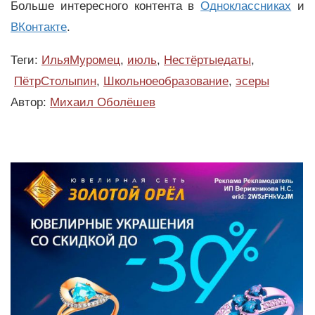
Больше интересного контента в
Одноклассниках
и
ВКонтакте
.
Теги:
ИльяМуромец
,
июль
,
Нестёртыедаты
,
ПётрСтолыпин
,
Школьноеобразование
,
эсеры
Автор:
Михаил Оболёшев