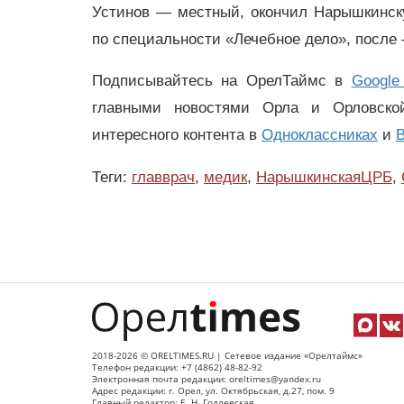
Устинов — местный, окончил Нарышкинск
по специальности «Лечебное дело», после 
Подписывайтесь на ОрелТаймс в
Google
главными новостями Орла и Орловск
интересного контента в
Одноклассниках
и
В
Теги:
главврач
,
медик
,
НарышкинскаяЦРБ
,
2018-2026 © ORELTIMES.RU | Сетевое издание «Орелтаймс»
Телефон редакции: +7 (4862) 48-82-92
Электронная почта редакции: oreltimes@yandex.ru
Адрес редакции: г. Орел, ул. Октябрьская, д.27, пом. 9
Главный редактор: Е. Н. Годлевская