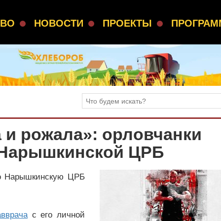
СВО
НОВОСТИ
ПРОЕКТЫ
ПРОГРА
а и рожала»: орловчанки
 Нарышкинской ЦРБ
то Нарышкинскую ЦРБ
авврача
с его личной