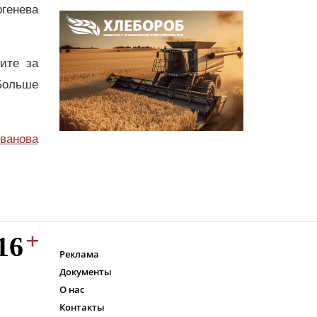
генева
дите за
Больше
ванова
Реклама
Документы
О нас
Контакты