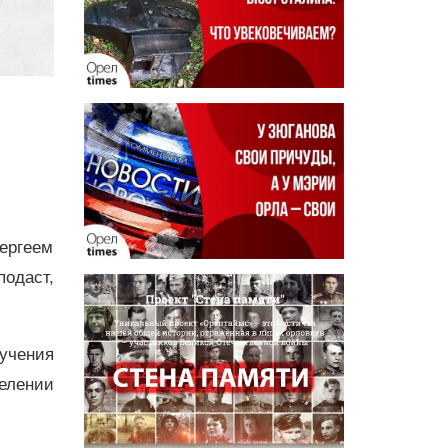
Сергеем
подаст,
лучения
елении