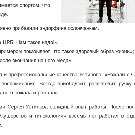
мается спортом, что,
иде.
 явно прибавили эндорфина орловчанкам.
 ЦРБ! Нам такое надо!»;
примером показывает, что такое здоровый образ жизни»;
после окончания нашего меда»
л и профессиональные качества Устинова: «Рожали с 
воспоминания. Всегда приободрит, развеселит, ручку 
у него рожала и рожала».
ами Сергея Устинова солидный опыт работы. После по
кушерство и гинекология» восемь лет работал в отд
.