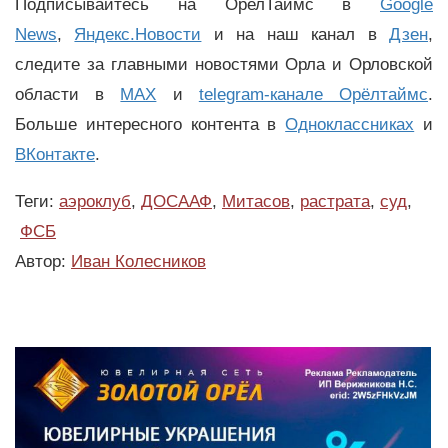
Подписывайтесь на ОрелТаймс в
Google
News
,
Яндекс.Новости
и на наш канал в
Дзен
,
следите за главными новостями Орла и Орловской
области в
MAX
и
telegram-канале Орёлтаймс
.
Больше интересного контента в
Одноклассниках
и
ВКонтакте
.
Теги:
аэроклуб
,
ДОСААФ
,
Митасов
,
растрата
,
суд
,
ФСБ
Автор:
Иван Колесников