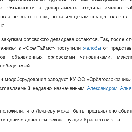
ые обязанности в департаменте входила именно ра
огла не знать о том, по каким ценам осуществляется 
на.
 закупкам орловского депздрава остаются. Так, после с
аника» в «ОрелТаймс» поступили
жалобы
от представ
ов, объявленных орловскими чиновниками, макси
 победителей.
ми медоборудования заведует КУ ОО «Орёлгосзаказчик»
возглавляемый недавно назначенным
Александром Аль
дположили, что Лежневу может быть предъявлено обвин
о хищениях денег при реконструкции Красного моста.