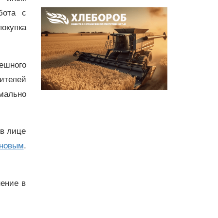
бота с
покупка
пешного
ителей
мально
 в лице
яновым
.
ение в