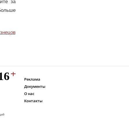
дите за
Больше
узнецов
Реклама
Документы
О нас
Контакты
ций