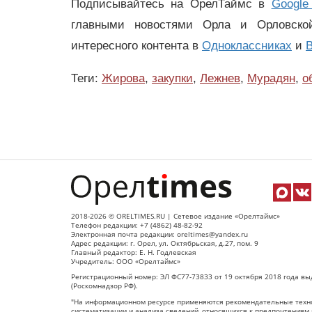
Подписывайтесь на ОрелТаймс в
Google
главными новостями Орла и Орловск
интересного контента в
Одноклассниках
и
В
Теги:
Жирова
,
закупки
,
Лежнев
,
Мурадян
,
о
2018-2026 © ORELTIMES.RU | Сетевое издание «Орелтаймс»
Телефон редакции: +7 (4862) 48-82-92
Электронная почта редакции: oreltimes@yandex.ru
Адрес редакции: г. Орел, ул. Октябрьская, д.27, пом. 9
Главный редактор: Е. Н. Годлевская
Учредитель: ООО «Орелтаймс»
Регистрационный номер: ЭЛ ФС77-73833 от 19 октября 2018 года вы
(Роскомнадзор РФ).
"На информационном ресурсе применяются рекомендательные техно
систематизации и анализа сведений, относящихся к предпочтениям 