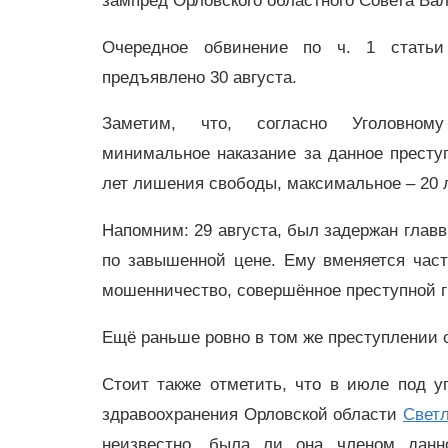
зампред Орловского областного Совета Ва
Очередное обвинение по ч. 1 стат
предъявлено 30 августа.
Заметим, что, согласно Уголовном
минимальное наказание за данное престу
лет лишения свободы, максимальное – 20 
Напомним: 29 августа, был задержан гла
по завышенной цене. Ему вменяется част
мошенничество, совершённое преступной г
Ещё раньше ровно в том же преступлении 
Стоит также отметить, что в июле под у
здравоохранения Орловской области
Свет
неизвестно, была ли она членом данно