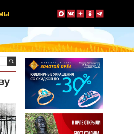
ММЫ
ву