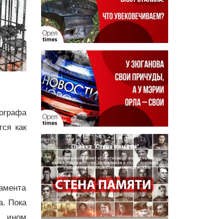
мографа
ся как
амента
а. Пока
в ином