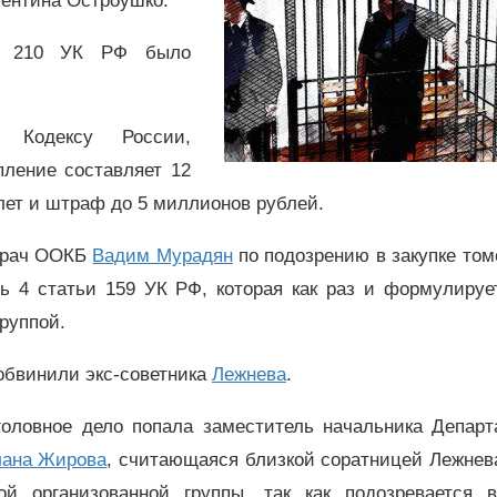
лентина Остроушко.
ьи 210 УК РФ было
у Кодексу России,
пление составляет 12
лет и штраф до 5 миллионов рублей.
вврач ООКБ
Вадим Мурадян
по подозрению в закупке то
ь 4 статьи 159 УК РФ, которая как раз и формулирует
руппой.
обвинили экс-советника
Лежнева
.
головное дело попала заместитель начальника Департ
лана Жирова
, считающаяся близкой соратницей Лежнев
й организованной группы, так как подозревается 