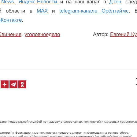
 News
,
Яндекс.Новости
и на наш канал в
Дзен
, сле
ой области в
MAX
и
telegram-канале Орёлтаймс
. 
Контакте
.
бвинения
,
уголовноедело
Автор:
Евгений К
дано Федеральной службой по надзору в сфере связи, технологий и массовых коммуника
логии (информационные технологии предоставления информации на основе сбора,
пользователей сети "Интернет", находящихся на территории Российской Федерации)".