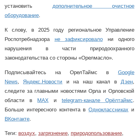
установить
дополнительное очистное
оборудование
.
К слову, в 2025 году региональное Управление
Роспотребнадзора
не зафиксировало
ни одного
нарушения в части природоохранного
законодательства со стороны «Орелмасло».
Подписывайтесь на ОрелТаймс в
Google
News
,
Яндекс.Новости
и на наш канал в
Дзен
,
следите за главными новостями Орла и Орловской
области в
MAX
и
telegram-канале Орёлтаймс
.
Больше интересного контента в
Одноклассниках
и
ВКонтакте
.
Теги:
воздух
,
загрязнение
,
природопользование
,