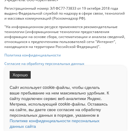
Регистрационный номер: ЭЛ ФС77-73833 от 19 октября 2018 года
выдано Федеральной службой по надзору в сфере связи, технологий
и массовых коммуникаций (Роскомнадзор РФ).
"На информационном ресурсе применяются рекомендательные
технологии (информационные технологии предоставления
информации на основе сбора, систематизации и анализа сведений,
относящихся к предпочтениям пользователей сети "Интернет",
находящихся на территории Российской Федерации)".
Политика конфиденциальности
Согласие на обработку персональных данных
Хорошо
При использовании любого материала с данного сайта гипер-ссылка
на Сетевое издание «ОрелТаймс» обязательна.
Сайт использует cookie-файлы, чтобы сделать
ваше пребывание на нем максимально удобным. К
cайту подключен сервис веб-аналитики Яндекс.
Ограниченная статистика посещаемости доступна на сайте
Метрика, использующий cookie-файлы. Оставаясь
Liveinternet.ru
. Подробная статистика для рекламодателей по запросу
у менеджера.
на сайте, вы даете свое согласие на обработку
персональных данных в порядке, указанном в
Реклама
Документы
О нас
Контакты
Политике конфиденциальности персональных
данных сайта