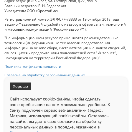
Адрес редакции: г. Орел, ул. Октябрьская, д.27, пом. 9
Главный редактор: Е. Н. Годлевская
Учредитель: ООО «Орелтаймс»
Регистрационный номер: ЭЛ ФС77-73833 от 19 октября 2018 года
выдано Федеральной службой по надзору в сфере связи, технологий
и массовых коммуникаций (Роскомнадзор РФ).
"На информационном ресурсе применяются рекомендательные
технологии (информационные технологии предоставления
информации на основе сбора, систематизации и анализа сведений,
относящихся к предпочтениям пользователей сети "Интернет",
находящихся на территории Российской Федерации)".
Политика конфиденциальности
Согласие на обработку персональных данных
Хорошо
При использовании любого материала с данного сайта гипер-ссылка
на Сетевое издание «ОрелТаймс» обязательна.
Сайт использует cookie-файлы, чтобы сделать
ваше пребывание на нем максимально удобным. К
cайту подключен сервис веб-аналитики Яндекс.
Ограниченная статистика посещаемости доступна на сайте
Метрика, использующий cookie-файлы. Оставаясь
Liveinternet.ru
. Подробная статистика для рекламодателей по запросу
у менеджера.
на сайте, вы даете свое согласие на обработку
персональных данных в порядке, указанном в