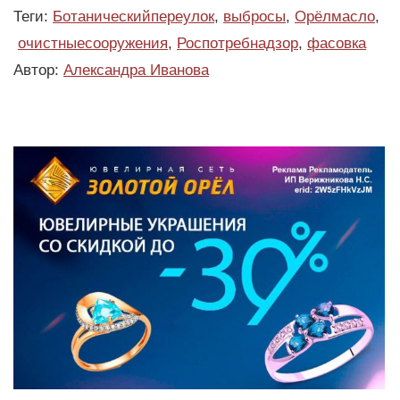
Теги:
Ботаническийпереулок
,
выбросы
,
Орёлмасло
,
очистныесооружения
,
Роспотребнадзор
,
фасовка
Автор:
Александра Иванова