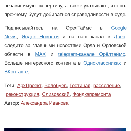
независимую экспертизу, а также указывают, что по-
прежнему будут добиваться справедливости в суде.
Подписывайтесь на ОрелТаймс в
Google
News
,
Яндекс.Новости
и на наш канал в
Дзен
,
следите за главными новостями Орла и Орловской
области в
MAX
и
telegram-канале Орёлтаймс
.
Больше интересного контента в
Одноклассниках
и
ВКонтакте
.
Теги:
АрхПроект
,
Волобуев
,
Гостиная
,
расселение
,
реконструкция
,
Слизовский
,
Фондкапремонта
Автор:
Александра Иванова