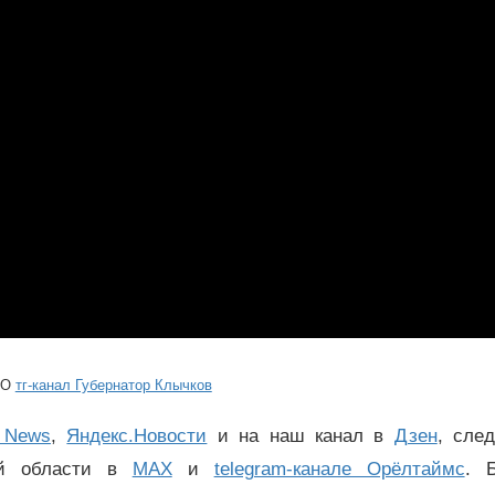
ЕО
тг-канал Губернатор Клычков
 News
,
Яндекс.Новости
и на наш канал в
Дзен
, сле
ой области в
MAX
и
telegram-канале Орёлтаймс
. 