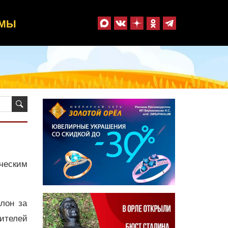
ММЫ
ческим
лон за
ителей