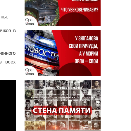
ины.
чков в
оенного
з всех