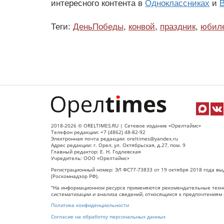
интересного контента в
Одноклассниках
и
В
Теги:
ДеньПобеды
,
конвой
,
праздник
,
юбил
2018-2026 © ORELTIMES.RU | Сетевое издание «Орелтаймс»
Телефон редакции: +7 (4862) 48-82-92
Электронная почта редакции: oreltimes@yandex.ru
Адрес редакции: г. Орел, ул. Октябрьская, д.27, пом. 9
Главный редактор: Е. Н. Годлевская
Учредитель: ООО «Орелтаймс»
Регистрационный номер: ЭЛ ФС77-73833 от 19 октября 2018 года вы
(Роскомнадзор РФ).
"На информационном ресурсе применяются рекомендательные техно
систематизации и анализа сведений, относящихся к предпочтениям 
Политика конфиденциальности
Согласие на обработку персональных данных