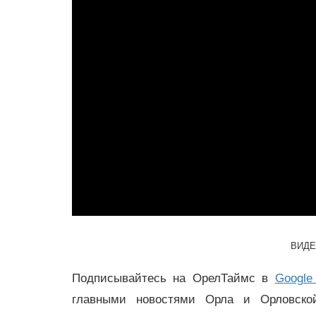
ВИД
Подписывайтесь на ОрелТаймс в
Google
главными новостями Орла и Орловск