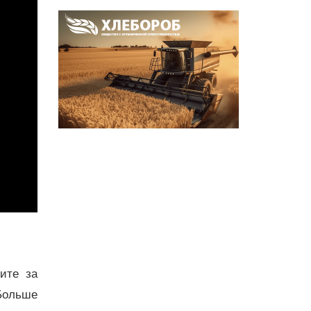
дите за
Больше