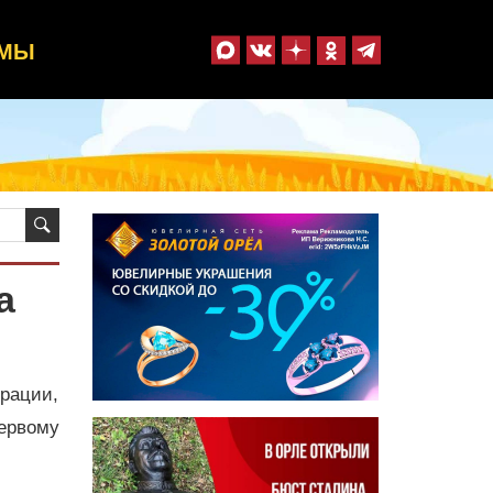
ММЫ
а
рации,
ервому