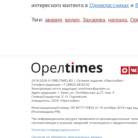
интересного контента в
Одноклассниках
и
В
Теги:
авария
,
видео
,
Захарова
,
награда
,
Ор
2018-2026 © ORELTIMES.RU | Сетевое издание «Орелтаймс»
Телефон редакции: +7 (4862) 48-82-92
Электронная почта редакции: oreltimes@yandex.ru
Адрес редакции: г. Орел, ул. Октябрьская, д.27, пом. 9
Главный редактор: Е. Н. Годлевская
Учредитель: ООО «Орелтаймс»
Регистрационный номер: ЭЛ ФС77-73833 от 19 октября 2018 года вы
(Роскомнадзор РФ).
"На информационном ресурсе применяются рекомендательные техно
систематизации и анализа сведений, относящихся к предпочтениям 
Политика конфиденциальности
Согласие на обработку персональных данных