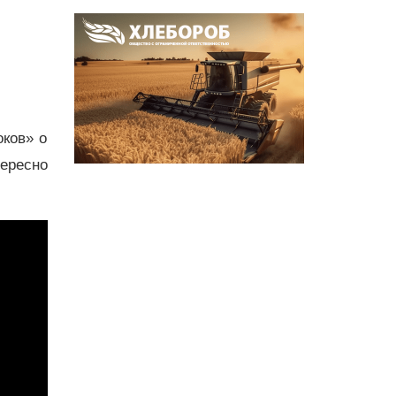
оков» о
тересно