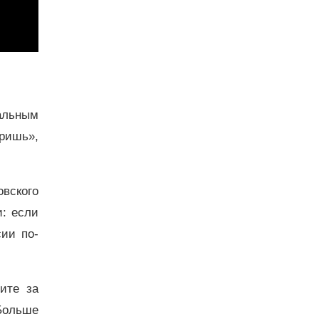
альным
ришь»,
овского
: если
ии по-
дите за
Больше