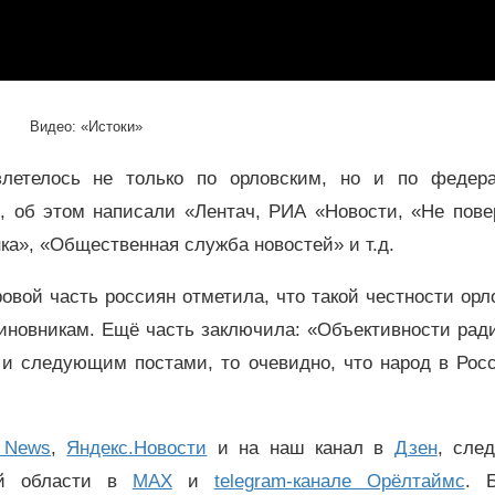
Видео: «Истоки»
злетелось не только по орловским, но и по федер
и, об этом написали «Лентач, РИА «Новости, «Не пове
анка», «Общественная служба новостей» и т.д.
овой часть россиян отметила, что такой честности орл
иновникам. Ещё часть заключила: «Объективности ради
 и следующим постами, то очевидно, что народ в Росс
 News
,
Яндекс.Новости
и на наш канал в
Дзен
, сле
ой области в
MAX
и
telegram-канале Орёлтаймс
. 