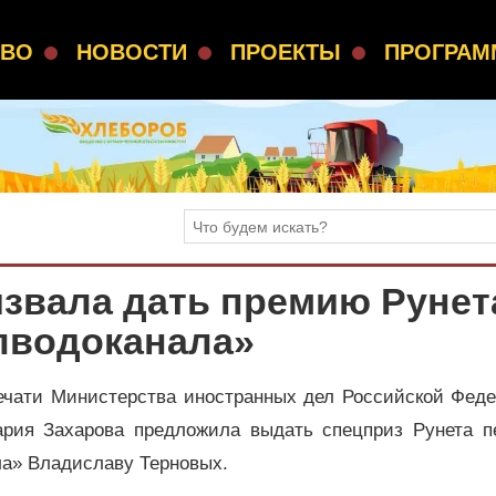
СВО
НОВОСТИ
ПРОЕКТЫ
ПРОГРА
извала дать премию Рунет
лводоканала»
ечати Министерства иностранных дел Российской Феде
ия Захарова предложила выдать спецприз Рунета п
ла» Владиславу Терновых.