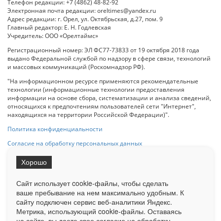
Телефон редакции: +7 (4862) 48-82-92
Электронная почта редакции: oreltimes@yandex.ru
Адрес редакции: г. Орел, ул. Октябрьская, д.27, пом. 9
Главный редактор: Е. Н. Годлевская
Учредитель: ООО «Орелтаймс»
Регистрационный номер: ЭЛ ФС77-73833 от 19 октября 2018 года
выдано Федеральной службой по надзору в сфере связи, технологий
и массовых коммуникаций (Роскомнадзор РФ).
"На информационном ресурсе применяются рекомендательные
технологии (информационные технологии предоставления
информации на основе сбора, систематизации и анализа сведений,
относящихся к предпочтениям пользователей сети "Интернет",
находящихся на территории Российской Федерации)".
Политика конфиденциальности
Согласие на обработку персональных данных
Хорошо
При использовании любого материала с данного сайта гипер-ссылка
на Сетевое издание «ОрелТаймс» обязательна.
Сайт использует cookie-файлы, чтобы сделать
ваше пребывание на нем максимально удобным. К
cайту подключен сервис веб-аналитики Яндекс.
Ограниченная статистика посещаемости доступна на сайте
Метрика, использующий cookie-файлы. Оставаясь
Liveinternet.ru
. Подробная статистика для рекламодателей по запросу
на сайте, вы даете свое согласие на обработку
у менеджера.