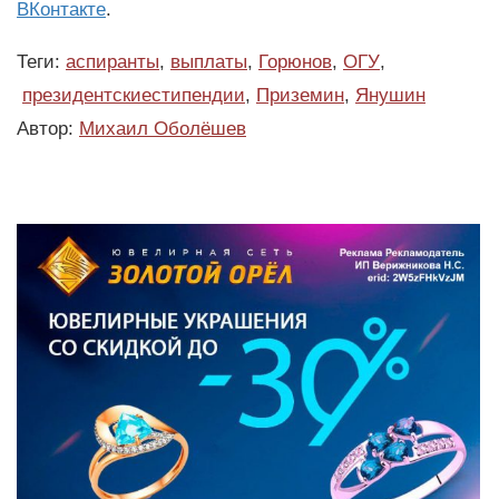
ВКонтакте
.
Теги:
аспиранты
,
выплаты
,
Горюнов
,
ОГУ
,
президентскиестипендии
,
Приземин
,
Янушин
Автор:
Михаил Оболёшев