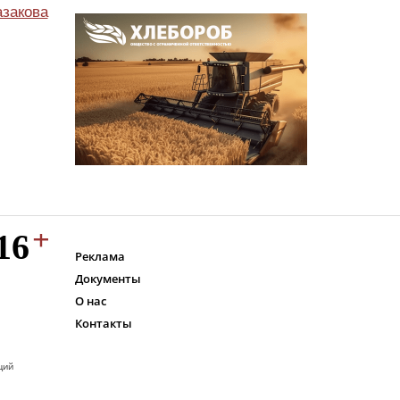
азакова
Реклама
Документы
О нас
Контакты
ций