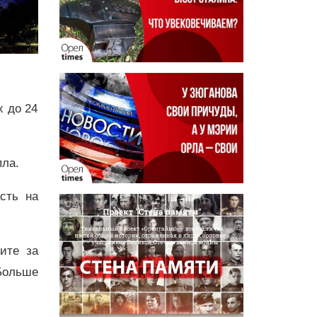
х до 24
пла.
сть на
дите за
Больше