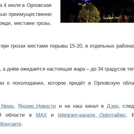
са 4 июля в Орловская
очью преимущественно
ожди, местами грозы,
при грозах местами порывы 15-20, в отдельных района
, а днём ожидается настоящая жара – до 34 градусов те
и о похолодании, которое придёт в Орловскую обла
 News
,
Яндекс.Новости
и на наш канал в
Дзен
, сле
ой области в
MAX
и
telegram-канале Орёлтаймс
. 
Контакте
.