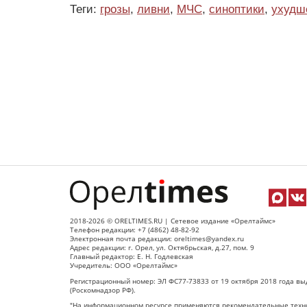
Теги:
грозы
,
ливни
,
МЧС
,
синоптики
,
ухудш
2018-2026 © ORELTIMES.RU | Сетевое издание «Орелтаймс»
Телефон редакции: +7 (4862) 48-82-92
Электронная почта редакции: oreltimes@yandex.ru
Адрес редакции: г. Орел, ул. Октябрьская, д.27, пом. 9
Главный редактор: Е. Н. Годлевская
Учредитель: ООО «Орелтаймс»
Регистрационный номер: ЭЛ ФС77-73833 от 19 октября 2018 года вы
(Роскомнадзор РФ).
"На информационном ресурсе применяются рекомендательные техно