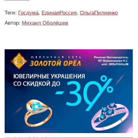
Теги:
Госдума
,
ЕдинаяРоссия
,
ОльгаПилиенко
Автор:
Михаил Оболёшев