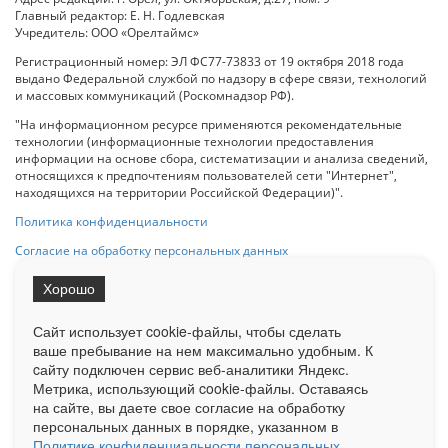
Главный редактор: Е. Н. Годлевская
Учредитель: ООО «Орелтаймс»
Регистрационный номер: ЭЛ ФС77-73833 от 19 октября 2018 года
выдано Федеральной службой по надзору в сфере связи, технологий
и массовых коммуникаций (Роскомнадзор РФ).
"На информационном ресурсе применяются рекомендательные
технологии (информационные технологии предоставления
информации на основе сбора, систематизации и анализа сведений,
относящихся к предпочтениям пользователей сети "Интернет",
находящихся на территории Российской Федерации)".
Политика конфиденциальности
Согласие на обработку персональных данных
Хорошо
При использовании любого материала с данного сайта гипер-ссылка
на Сетевое издание «ОрелТаймс» обязательна.
Сайт использует cookie-файлы, чтобы сделать
ваше пребывание на нем максимально удобным. К
cайту подключен сервис веб-аналитики Яндекс.
Ограниченная статистика посещаемости доступна на сайте
Метрика, использующий cookie-файлы. Оставаясь
Liveinternet.ru
. Подробная статистика для рекламодателей по запросу
у менеджера.
на сайте, вы даете свое согласие на обработку
персональных данных в порядке, указанном в
Реклама
Документы
О нас
Контакты
Политике конфиденциальности персональных