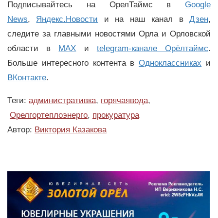
Подписывайтесь на ОрелТаймс в
Google
News
,
Яндекс.Новости
и на наш канал в
Дзен
,
следите за главными новостями Орла и Орловской
области в
MAX
и
telegram-канале Орёлтаймс
.
Больше интересного контента в
Одноклассниках
и
ВКонтакте
.
Теги:
административка
,
горячаявода
,
Орелгортеплоэнерго
,
прокуратура
Автор:
Виктория Казакова