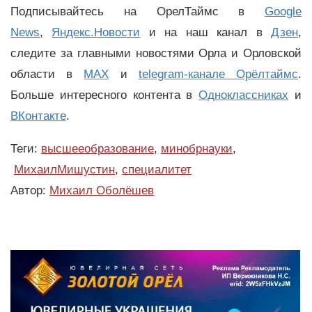
Подписывайтесь на ОрелТаймс в
Google
News
,
Яндекс.Новости
и на наш канал в
Дзен
,
следите за главными новостями Орла и Орловской
области в
MAX
и
telegram-канале Орёлтаймс
.
Больше интересного контента в
Одноклассниках
и
ВКонтакте
.
Теги:
высшееобразование
,
минобрнауки
,
МихаилМишустин
,
специалитет
Автор:
Михаил Оболёшев