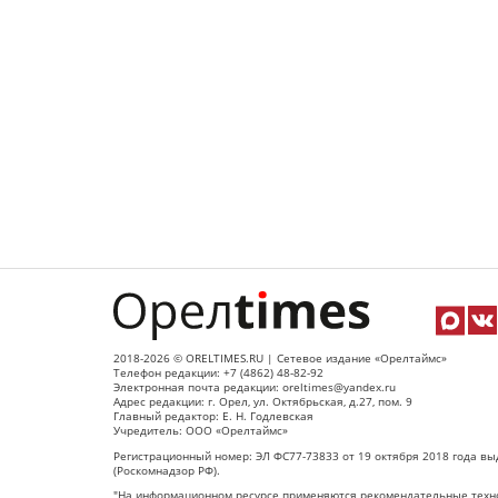
2018-2026 © ORELTIMES.RU | Сетевое издание «Орелтаймс»
Телефон редакции: +7 (4862) 48-82-92
Электронная почта редакции: oreltimes@yandex.ru
Адрес редакции: г. Орел, ул. Октябрьская, д.27, пом. 9
Главный редактор: Е. Н. Годлевская
Учредитель: ООО «Орелтаймс»
Регистрационный номер: ЭЛ ФС77-73833 от 19 октября 2018 года вы
(Роскомнадзор РФ).
"На информационном ресурсе применяются рекомендательные техно