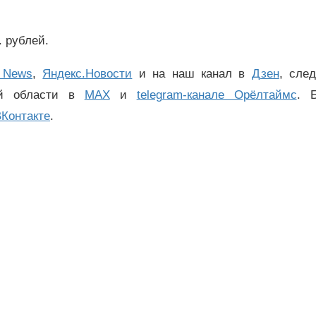
 рублей.
 News
,
Яндекс.Новости
и на наш канал в
Дзен
, сле
ой области в
MAX
и
telegram-канале Орёлтаймс
. 
Контакте
.