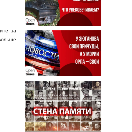
дите за
Больше