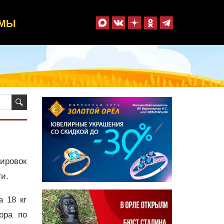
ММЫ
ировок
и.
 18 кг
ора по