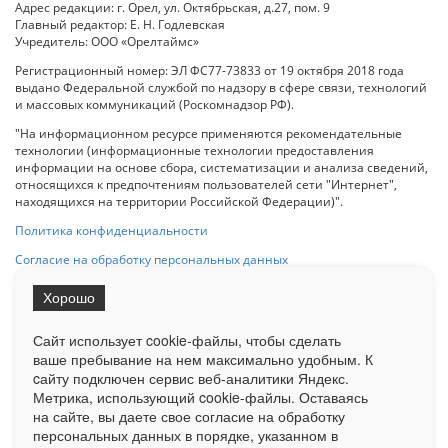
Адрес редакции: г. Орел, ул. Октябрьская, д.27, пом. 9
Главный редактор: Е. Н. Годлевская
Учредитель: ООО «Орелтаймс»
Регистрационный номер: ЭЛ ФС77-73833 от 19 октября 2018 года
выдано Федеральной службой по надзору в сфере связи, технологий
и массовых коммуникаций (Роскомнадзор РФ).
"На информационном ресурсе применяются рекомендательные
технологии (информационные технологии предоставления
информации на основе сбора, систематизации и анализа сведений,
относящихся к предпочтениям пользователей сети "Интернет",
находящихся на территории Российской Федерации)".
Политика конфиденциальности
Согласие на обработку персональных данных
Хорошо
При использовании любого материала с данного сайта гипер-ссылка
на Сетевое издание «ОрелТаймс» обязательна.
Сайт использует cookie-файлы, чтобы сделать
ваше пребывание на нем максимально удобным. К
cайту подключен сервис веб-аналитики Яндекс.
Ограниченная статистика посещаемости доступна на сайте
Метрика, использующий cookie-файлы. Оставаясь
Liveinternet.ru
. Подробная статистика для рекламодателей по запросу
у менеджера.
на сайте, вы даете свое согласие на обработку
персональных данных в порядке, указанном в