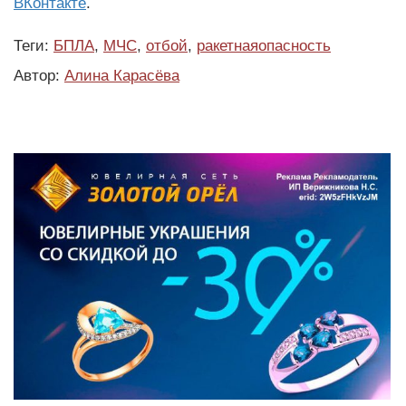
ВКонтакте
.
Теги:
БПЛА
,
МЧС
,
отбой
,
ракетнаяопасность
Автор:
Алина Карасёва