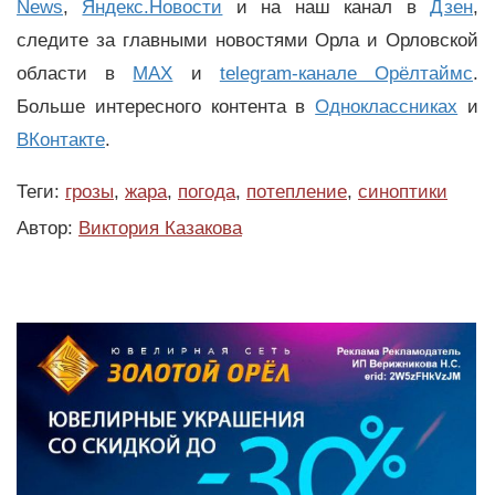
News
,
Яндекс.Новости
и на наш канал в
Дзен
,
следите за главными новостями Орла и Орловской
области в
MAX
и
telegram-канале Орёлтаймс
.
Больше интересного контента в
Одноклассниках
и
ВКонтакте
.
Теги:
грозы
,
жара
,
погода
,
потепление
,
синоптики
Автор:
Виктория Казакова