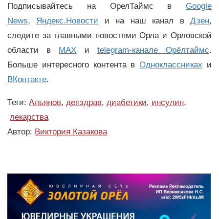
Подписывайтесь на ОрелТаймс в
Google
News
,
Яндекс.Новости
и на наш канал в
Дзен
,
следите за главными новостями Орла и Орловской
области в
MAX
и
telegram-канале Орёлтаймс
.
Больше интересного контента в
Одноклассниках
и
ВКонтакте
.
Теги:
Альянов
,
депздрав
,
диабетики
,
инсулин
,
лекарства
Автор:
Виктория Казакова