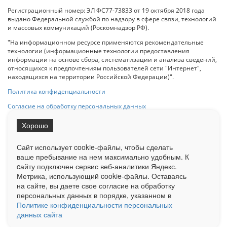
Регистрационный номер: ЭЛ ФС77-73833 от 19 октября 2018 года
выдано Федеральной службой по надзору в сфере связи, технологий
и массовых коммуникаций (Роскомнадзор РФ).
"На информационном ресурсе применяются рекомендательные
технологии (информационные технологии предоставления
информации на основе сбора, систематизации и анализа сведений,
относящихся к предпочтениям пользователей сети "Интернет",
находящихся на территории Российской Федерации)".
Политика конфиденциальности
Согласие на обработку персональных данных
Хорошо
При использовании любого материала с данного сайта гипер-ссылка
на Сетевое издание «ОрелТаймс» обязательна.
Сайт использует cookie-файлы, чтобы сделать
ваше пребывание на нем максимально удобным. К
cайту подключен сервис веб-аналитики Яндекс.
Ограниченная статистика посещаемости доступна на сайте
Метрика, использующий cookie-файлы. Оставаясь
Liveinternet.ru
. Подробная статистика для рекламодателей по запросу
у менеджера.
на сайте, вы даете свое согласие на обработку
персональных данных в порядке, указанном в
Реклама
Документы
О нас
Контакты
Политике конфиденциальности персональных
данных сайта