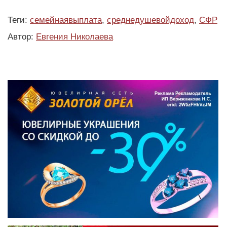
Теги:
семейнаявыплата
,
среднедушевойдоход
,
СФР
Автор:
Евгения Николаева