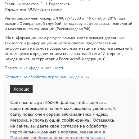
Главный редактор: Е. Н. Годлевская
Учредитель: ООО «Орелтаймс»
Регистрационный номер: ЭЛ ФС77-73833 от 19 октября 2018 года
выдано Федеральной службой по надзору в сфере связи, технологий
и массовых коммуникаций (Роскомнадзор РФ).
"На информационном ресурсе применяются рекомендательные
технологии (информационные технологии предоставления
информации на основе сбора, систематизации и анализа сведений,
относящихся к предпочтениям пользователей сети "Интернет",
находящихся на территории Российской Федерации)".
Политика конфиденциальности
Согласие на обработку персональных данных
Хорошо
При использовании любого материала с данного сайта гипер-ссылка
на Сетевое издание «ОрелТаймс» обязательна.
Сайт использует cookie-файлы, чтобы сделать
ваше пребывание на нем максимально удобным. К
cайту подключен сервис веб-аналитики Яндекс.
Ограниченная статистика посещаемости доступна на сайте
Метрика, использующий cookie-файлы. Оставаясь
Liveinternet.ru
. Подробная статистика для рекламодателей по запросу
у менеджера.
на сайте, вы даете свое согласие на обработку
персональных данных в порядке, указанном в
Реклама
Документы
О нас
Контакты
Политике конфиденциальности персональных