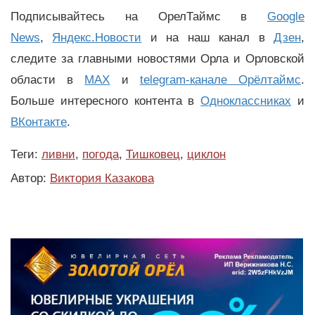
Подписывайтесь на ОрелТаймс в
Google
News
,
Яндекс.Новости
и на наш канал в
Дзен
,
следите за главными новостями Орла и Орловской
области в
MAX
и
telegram-канале Орёлтаймс
.
Больше интересного контента в
Одноклассниках
и
ВКонтакте
.
Теги:
ливни
,
погода
,
Тишковец
,
циклон
Автор:
Виктория Казакова