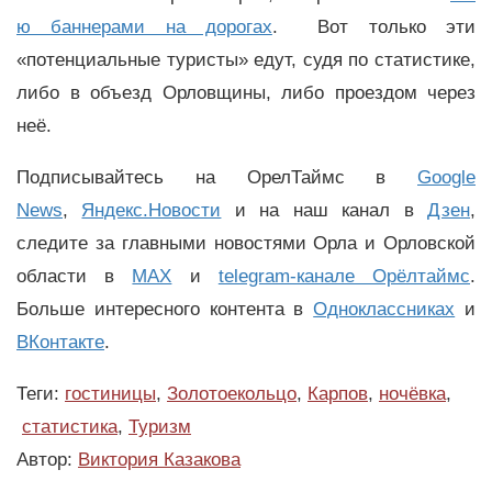
ю баннерами на дорогах
. Вот только эти
«потенциальные туристы» едут, судя по статистике,
либо в объезд Орловщины, либо проездом через
неё.
Подписывайтесь на ОрелТаймс в
Google
News
,
Яндекс.Новости
и на наш канал в
Дзен
,
следите за главными новостями Орла и Орловской
области в
MAX
и
telegram-канале Орёлтаймс
.
Больше интересного контента в
Одноклассниках
и
ВКонтакте
.
Теги:
гостиницы
,
Золотоекольцо
,
Карпов
,
ночёвка
,
статистика
,
Туризм
Автор:
Виктория Казакова