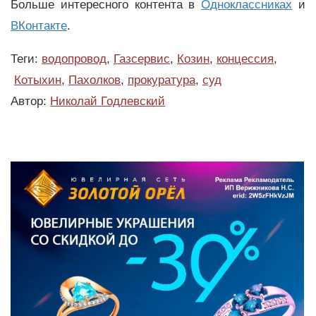
Больше интересного контента в
Одноклассниках
и
ВКонтакте
.
Теги:
водопровод
,
Газсервис
,
Козин
,
концессия
,
Котыхин
,
Пахолков
,
прокуратура
,
суд
Автор:
Николай Годлевский