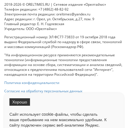
2018-2026 © ORELTIMES.RU | Сетевое издание «Орелтаймс»
Телефон редакции: +7 (4862) 48-82-92
Электронная почта редакции: oreltimes@yandex.ru
Адрес редакции: г. Орел, ул. Октябрьская, д.27, пом. 9
Главный редактор: Е. Н. Годлевская
Учредитель: ООО «Орелтаймс»
Регистрационный номер: ЭЛ ФС77-73833 от 19 октября 2018 года
выдано Федеральной службой по надзору в сфере связи, технологий
и массовых коммуникаций (Роскомнадзор РФ).
"На информационном ресурсе применяются рекомендательные
технологии (информационные технологии предоставления
информации на основе сбора, систематизации и анализа сведений,
относящихся к предпочтениям пользователей сети "Интернет",
находящихся на территории Российской Федерации)".
Политика конфиденциальности
Согласие на обработку персональных данных
Хорошо
При использовании любого материала с данного сайта гипер-ссылка
на Сетевое издание «ОрелТаймс» обязательна.
Сайт использует cookie-файлы, чтобы сделать
ваше пребывание на нем максимально удобным. К
cайту подключен сервис веб-аналитики Яндекс.
Ограниченная статистика посещаемости доступна на сайте