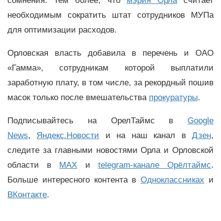
сомнения. Тем более, что
мэрия Орла
считает
необходимым сократить штат сотрудников МУПа
для оптимизации расходов.
Орловская власть добавила в перечень и ОАО
«Гамма», сотрудникам которой выплатили
заработную плату, в том числе, за рекордный пошив
масок только после вмешательства
прокуратуры
.
Подписывайтесь на ОрелТаймс в
Google
News
,
Яндекс.Новости
и на наш канал в
Дзен
,
следите за главными новостями Орла и Орловской
области в
MAX
и
telegram-канале Орёлтаймс
.
Больше интересного контента в
Одноклассниках
и
ВКонтакте
.