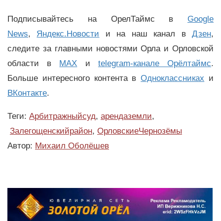
Подписывайтесь на ОрелТаймс в
Google
News
,
Яндекс.Новости
и на наш канал в
Дзен
,
следите за главными новостями Орла и Орловской
области в
MAX
и
telegram-канале Орёлтаймс
.
Больше интересного контента в
Одноклассниках
и
ВКонтакте
.
Теги:
Арбитражныйсуд
,
арендаземли
,
Залегощенскийрайон
,
ОрловскиеЧернозёмы
Автор:
Михаил Оболёшев