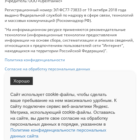
Учредитель: ООО «Орелтаймс»
Регистрационный номер: ЭЛ ФС77-73833 от 19 октября 2018 года
выдано Федеральной службой по надзору в сфере связи, технологий
и массовых коммуникаций (Роскомнадзор РФ).
"На информационном ресурсе применяются рекомендательные
технологии (информационные технологии предоставления
информации на основе сбора, систематизации и анализа сведений,
относящихся к предпочтениям пользователей сети "Интернет",
находящихся на территории Российской Федерации)".
Политика конфиденциальности
Согласие на обработку персональных данных
Хорошо
При использовании любого материала с данного сайта гипер-ссылка
на Сетевое издание «ОрелТаймс» обязательна.
Сайт использует cookie-файлы, чтобы сделать
ваше пребывание на нем максимально удобным. К
cайту подключен сервис веб-аналитики Яндекс.
Ограниченная статистика посещаемости доступна на сайте
Метрика, использующий cookie-файлы. Оставаясь
Liveinternet.ru
. Подробная статистика для рекламодателей по запросу
на сайте, вы даете свое согласие на обработку
у менеджера.
персональных данных в порядке, указанном в
Реклама
Документы
О нас
Контакты
Политике конфиденциальности персональных
данных сайта