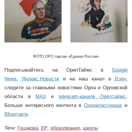
ФОТО
ОРО партии «Единая Россия»
Подписывайтесь на ОрелТаймс в
Google
News
,
Яндекс.Новости
и на наш канал в
Дзен
,
следите за главными новостями Орла и Орловской
области в
MAX
и
telegram-канале Орёлтаймс
.
Больше интересного контента в
Одноклассниках
и
ВКонтакте
.
Теги:
Гоцакова
,
ЕР
,
образование
,
школы