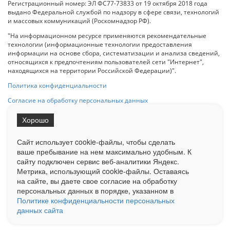
Регистрационный номер: ЭЛ ФС77-73833 от 19 октября 2018 года
выдано Федеральной службой по надзору в сфере связи, технологий
и массовых коммуникаций (Роскомнадзор РФ).
"На информационном ресурсе применяются рекомендательные
технологии (информационные технологии предоставления
информации на основе сбора, систематизации и анализа сведений,
относящихся к предпочтениям пользователей сети "Интернет",
находящихся на территории Российской Федерации)".
Политика конфиденциальности
Согласие на обработку персональных данных
Хорошо
При использовании любого материала с данного сайта гипер-ссылка
на Сетевое издание «ОрелТаймс» обязательна.
Сайт использует cookie-файлы, чтобы сделать
ваше пребывание на нем максимально удобным. К
cайту подключен сервис веб-аналитики Яндекс.
Ограниченная статистика посещаемости доступна на сайте
Метрика, использующий cookie-файлы. Оставаясь
Liveinternet.ru
. Подробная статистика для рекламодателей по запросу
у менеджера.
на сайте, вы даете свое согласие на обработку
персональных данных в порядке, указанном в
Реклама
Документы
О нас
Контакты
Политике конфиденциальности персональных
данных сайта