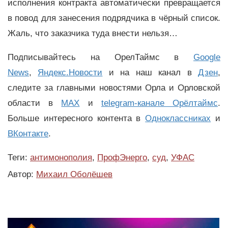
исполнения контракта автоматически превращается
в повод для занесения подрядчика в чёрный список.
Жаль, что заказчика туда внести нельзя…
Подписывайтесь на ОрелТаймс в
Google
News
,
Яндекс.Новости
и на наш канал в
Дзен
,
следите за главными новостями Орла и Орловской
области в
MAX
и
telegram-канале Орёлтаймс
.
Больше интересного контента в
Одноклассниках
и
ВКонтакте
.
Теги:
антимонополия
,
ПрофЭнерго
,
суд
,
УФАС
Автор:
Михаил Оболёшев