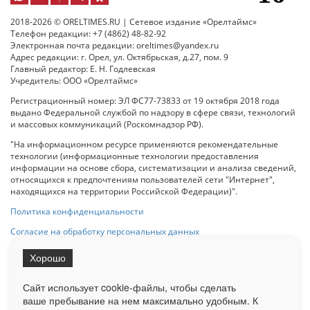
2018-2026 © ORELTIMES.RU | Сетевое издание «Орелтаймс»
Телефон редакции: +7 (4862) 48-82-92
Электронная почта редакции: oreltimes@yandex.ru
Адрес редакции: г. Орел, ул. Октябрьская, д.27, пом. 9
Главный редактор: Е. Н. Годлевская
Учредитель: ООО «Орелтаймс»
Регистрационный номер: ЭЛ ФС77-73833 от 19 октября 2018 года
выдано Федеральной службой по надзору в сфере связи, технологий
и массовых коммуникаций (Роскомнадзор РФ).
"На информационном ресурсе применяются рекомендательные
технологии (информационные технологии предоставления
информации на основе сбора, систематизации и анализа сведений,
относящихся к предпочтениям пользователей сети "Интернет",
находящихся на территории Российской Федерации)".
Политика конфиденциальности
Согласие на обработку персональных данных
Хорошо
При использовании любого материала с данного сайта гипер-ссылка
на Сетевое издание «ОрелТаймс» обязательна.
Сайт использует cookie-файлы, чтобы сделать
ваше пребывание на нем максимально удобным. К