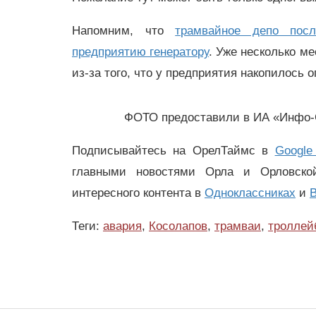
Напомним, что
трамвайное депо пос
предприятию генератору
. Уже несколько м
из-за того, что у предприятия накопилось 
ФОТО предоставили в ИА «Инфо-
Подписывайтесь на ОрелТаймс в
Google
главными новостями Орла и Орловск
интересного контента в
Одноклассниках
и
В
Теги:
авария
,
Косолапов
,
трамваи
,
троллей