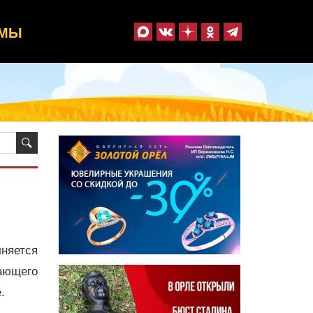
ММЫ
лняется
ающего
.