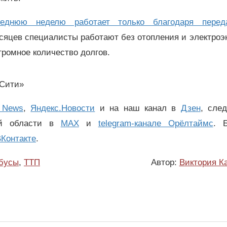
леднюю неделю работает только благодаря перед
есяцев специалисты работают без отопления и электроэ
огромное количество долгов.
Сити»
 News
,
Яндекс.Новости
и на наш канал в
Дзен
, сле
ой области в
MAX
и
telegram-канале Орёлтаймс
. 
Контакте
.
бусы
,
ТТП
Автор:
Виктория К