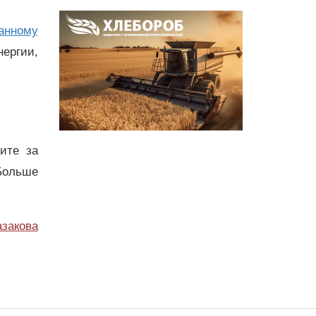
анному
нергии,
дите за
Больше
азакова