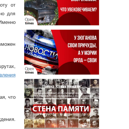
оту от
но для
Именно
озможен
шрутах,
вления
ая, что
дения.