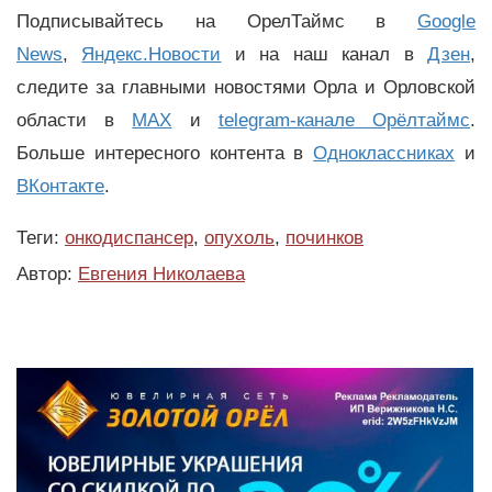
Подписывайтесь на ОрелТаймс в
Google
News
,
Яндекс.Новости
и на наш канал в
Дзен
,
следите за главными новостями Орла и Орловской
области в
MAX
и
telegram-канале Орёлтаймс
.
Больше интересного контента в
Одноклассниках
и
ВКонтакте
.
Теги:
онкодиспансер
,
опухоль
,
починков
Автор:
Евгения Николаева