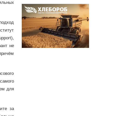
фильных
подход
ститут
port),
ант не
 причём
нсового
самого
нем для
дите за