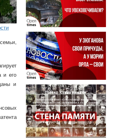
ости
семьи,
гирует
а и его
даны и
нсовых
патента