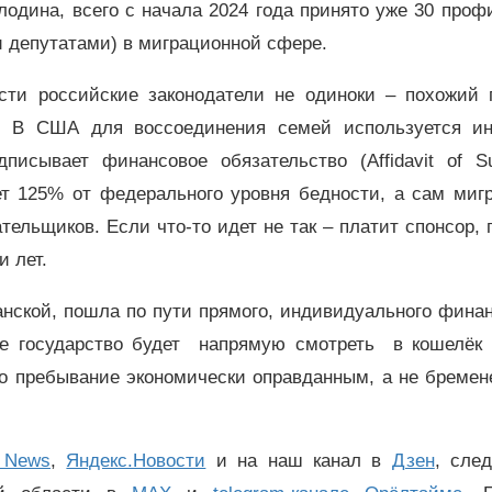
одина, всего с начала 2024 года принято уже 30 про
и депутатами) в миграционной сфере.
ости российские законодатели не одиноки – похожий 
. В США для воссоединения семей используется ин
исывает финансовое обязательство (Affidavit of Sup
ет 125% от федерального уровня бедности, а сам мигр
тельщиков. Если что-то идет не так – платит спонсор,
и лет.
анской, пошла по пути прямого, индивидуального фина
ше государство будет напрямую смотреть в кошелёк 
его пребывание экономически оправданным, а не бреме
 News
,
Яндекс.Новости
и на наш канал в
Дзен
, сле