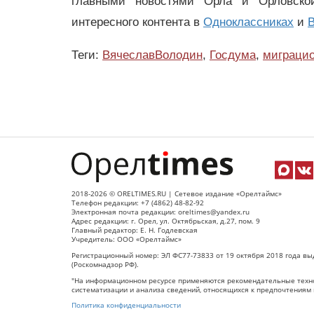
главными новостями Орла и Орловск
интересного контента в
Одноклассниках
и
В
Теги:
ВячеславВолодин
,
Госдума
,
миграци
2018-2026 © ORELTIMES.RU | Сетевое издание «Орелтаймс»
Телефон редакции: +7 (4862) 48-82-92
Электронная почта редакции: oreltimes@yandex.ru
Адрес редакции: г. Орел, ул. Октябрьская, д.27, пом. 9
Главный редактор: Е. Н. Годлевская
Учредитель: ООО «Орелтаймс»
Регистрационный номер: ЭЛ ФС77-73833 от 19 октября 2018 года вы
(Роскомнадзор РФ).
"На информационном ресурсе применяются рекомендательные техно
систематизации и анализа сведений, относящихся к предпочтениям 
Политика конфиденциальности