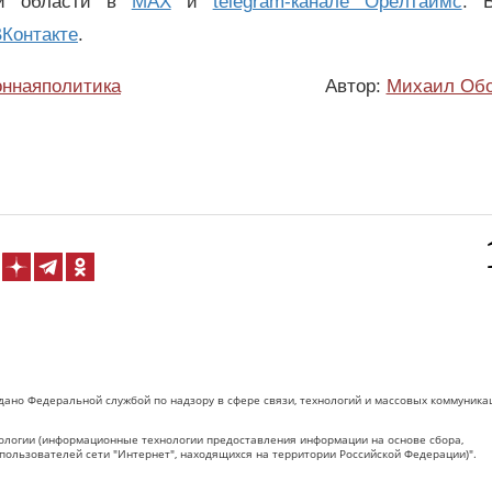
ой области в
MAX
и
telegram-канале Орёлтаймс
. 
Контакте
.
оннаяполитика
Автор:
Михаил Об
дано Федеральной службой по надзору в сфере связи, технологий и массовых коммуника
логии (информационные технологии предоставления информации на основе сбора,
пользователей сети "Интернет", находящихся на территории Российской Федерации)".