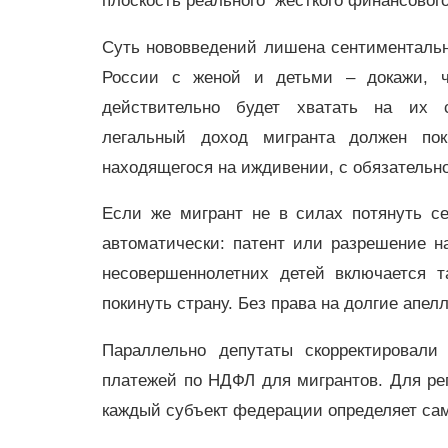
плоскость реального жёсткого финансовог
Суть нововведений лишена сентиментальн
России с женой и детьми – докажи, чт
действительно будет хватать на их 
легальный доход мигранта должен по
находящегося на иждивении, с обязательн
Если же мигрант не в силах потянуть с
автоматически: патент или разрешение на
несовершеннолетних детей включается 
покинуть страну. Без права на долгие апе
Параллельно депутаты скорректировал
платежей по НДФЛ для мигрантов. Для рег
каждый субъект федерации определяет сам