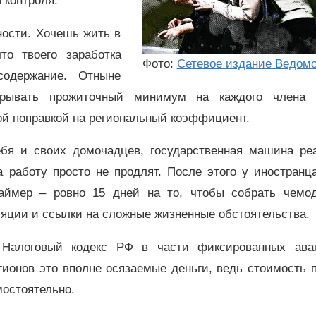
о контроля.
ости. Хочешь жить в
о твоего заработка
Фото:
Сетевое издание Ведом
содержание. Отныне
крывать прожиточный минимум на каждого члена 
ой поправкой на региональный коэффициент.
ебя и своих домочадцев, государственная машина реа
 работу просто не продлят. После этого у иностранц
таймер – ровно 15 дней на то, чтобы собрать чемо
лляции и ссылки на сложные жизненные обстоятельства.
и Налоговый кодекс РФ в части фиксированных ава
ионов это вполне осязаемые деньги, ведь стоимость 
остоятельно.