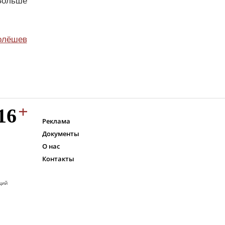
Больше
олёшев
Реклама
Документы
О нас
Контакты
ций