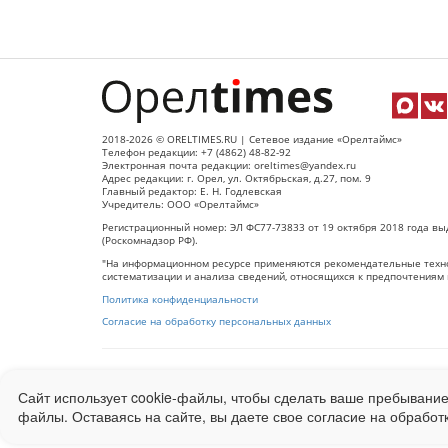
2018-2026 © ORELTIMES.RU | Сетевое издание «Орелтаймс»
Телефон редакции: +7 (4862) 48-82-92
Электронная почта редакции: oreltimes@yandex.ru
Адрес редакции: г. Орел, ул. Октябрьская, д.27, пом. 9
Главный редактор: Е. Н. Годлевская
Учредитель: ООО «Орелтаймс»
Регистрационный номер: ЭЛ ФС77-73833 от 19 октября 2018 года вы
(Роскомнадзор РФ).
"На информационном ресурсе применяются рекомендательные техно
систематизации и анализа сведений, относящихся к предпочтениям 
Политика конфиденциальности
Согласие на обработку персональных данных
При использовании любого материала с данного сайта гипер-ссылка
Сайт использует cookie-файлы, чтобы сделать ваше пребывание
Ограниченная статистика посещаемости доступна на сайте
Liveinter
файлы. Оставаясь на сайте, вы даете свое согласие на обработ