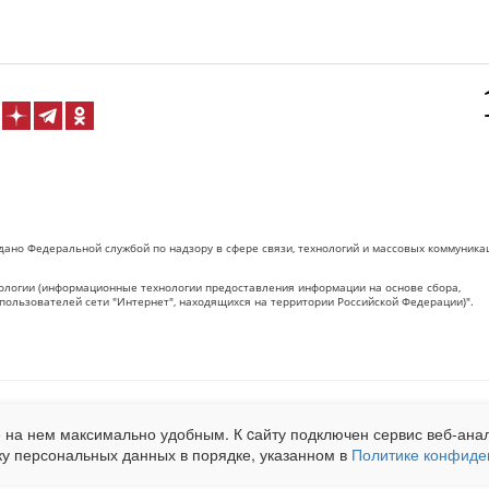
дано Федеральной службой по надзору в сфере связи, технологий и массовых коммуника
логии (информационные технологии предоставления информации на основе сбора,
пользователей сети "Интернет", находящихся на территории Российской Федерации)".
 на Сетевое издание «ОрелТаймс» обязательна.
 на нем максимально удобным. К cайту подключен сервис веб-анал
net.ru
. Подробная статистика для рекламодателей по запросу у менеджера.
ку персональных данных в порядке, указанном в
Политике конфиде