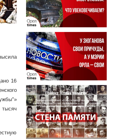
евысила
ано 16
нского
ужбы”»
 тысяч
местную