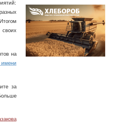
иятий:
 разных
Итогом
 своих
нтов на
 имени
дите за
Больше
азакова