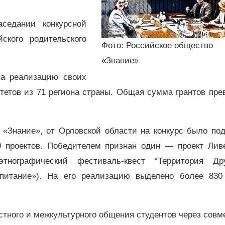
седании конкурсной
ского родительского
Фото: Российское общество
«Знание»
на реализацию своих
тетов из 71 региона страны. Общая сумма грантов пр
 «Знание», от Орловской области на конкурс было под
9 проектов. Победителем признан один — проект Ливе
тнографический фестиваль-квест “Территория Др
спитание»). На его реализацию выделено более 830
стного и межкультурного общения студентов через сов