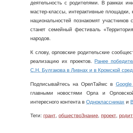
деятельность с родителями. В рамках ин
мастер-классы, интерактивные площадки, 
национальностей познакомят участников 
станет семейный фестиваль «Территория
народов.
К слову, орловские родительские сообщес
реализацию их проектов.
Ранее победит
С.Н. Булгакова в Ливнах и в Кромской сре
Подписывайтесь на ОрелТаймс в
Google
главными новостями Орла и Орловск
интересного контента в
Одноклассниках
и
В
Теги:
грант
,
обществоЗнание
,
проект
,
родит