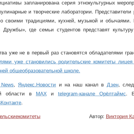
ициативы запланирована серия этнокультурных меропр
кулинарные и творческие лаборатории. Представители
со своими традициями, кухней, музыкой и обычаями. 
 Дружбы», где семьи студентов представят культуру
тва уже не в первый раз становятся обладателями гра
елями уже становились родительские комитеты лицея
дней общеобразовательной школе.
 News
,
Яндекс.Новости
и на наш канал в
Дзен
, сле
ой области в
MAX
и
telegram-канале Орёлтаймс
. 
Контакте
.
ельскиекомитеты
Автор:
Виктория К