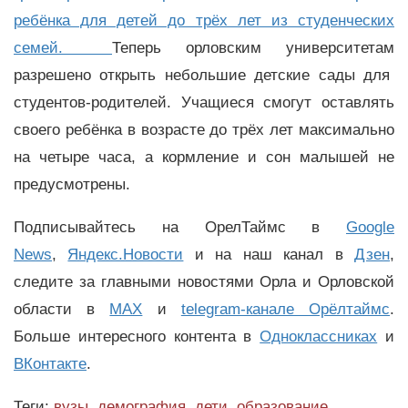
ребёнка для детей до трёх лет из студенческих
семей.
Теперь орловским университетам
разрешено открыть небольшие детские сады для
студентов-родителей. Учащиеся смогут оставлять
своего ребёнка в возрасте до трёх лет максимально
на четыре часа, а кормление и сон малышей не
предусмотрены.
Подписывайтесь на ОрелТаймс в
Google
News
,
Яндекс.Новости
и на наш канал в
Дзен
,
следите за главными новостями Орла и Орловской
области в
MAX
и
telegram-канале Орёлтаймс
.
Больше интересного контента в
Одноклассниках
и
ВКонтакте
.
Теги:
вузы
,
демография
,
дети
,
образование
,