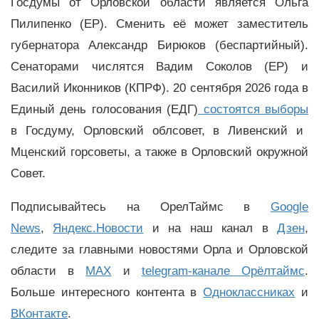
Госдумы от Орловской области является Ольга
Пилипенко (ЕР). Сменить её может заместитель
губернатора Александр Бирюков (беспартийный).
Сенаторами числятся Вадим Соколов (ЕР) и
Василий Иконников (КПРФ). 20 сентября 2026 года в
Единый день голосования (ЕДГ)
состоятся выборы
в Госдуму, Орловский облсовет, в Ливенский и
Мценский горсоветы, а также в Орловский окружной
Совет.
Подписывайтесь на ОрелТаймс в
Google
News
,
Яндекс.Новости
и на наш канал в
Дзен
,
следите за главными новостями Орла и Орловской
области в
MAX
и
telegram-канале Орёлтаймс
.
Больше интересного контента в
Одноклассниках
и
ВКонтакте
.