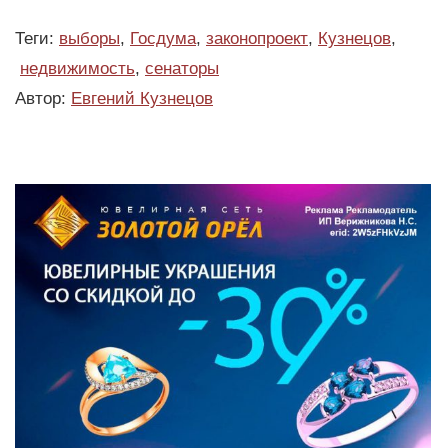
Теги:
выборы
,
Госдума
,
законопроект
,
Кузнецов
,
недвижимость
,
сенаторы
Автор:
Евгений Кузнецов