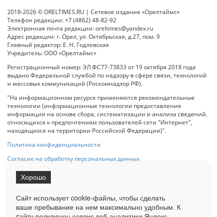
2018-2026 © ORELTIMES.RU | Сетевое издание «Орелтаймс»
Телефон редакции: +7 (4862) 48-82-92
Электронная почта редакции: oreltimes@yandex.ru
Адрес редакции: г. Орел, ул. Октябрьская, д.27, пом. 9
Главный редактор: Е. Н. Годлевская
Учредитель: ООО «Орелтаймс»
Регистрационный номер: ЭЛ ФС77-73833 от 19 октября 2018 года
выдано Федеральной службой по надзору в сфере связи, технологий
и массовых коммуникаций (Роскомнадзор РФ).
"На информационном ресурсе применяются рекомендательные
технологии (информационные технологии предоставления
информации на основе сбора, систематизации и анализа сведений,
относящихся к предпочтениям пользователей сети "Интернет",
находящихся на территории Российской Федерации)".
Политика конфиденциальности
Согласие на обработку персональных данных
Хорошо
При использовании любого материала с данного сайта гипер-ссылка
на Сетевое издание «ОрелТаймс» обязательна.
Сайт использует cookie-файлы, чтобы сделать
ваше пребывание на нем максимально удобным. К
cайту подключен сервис веб-аналитики Яндекс.