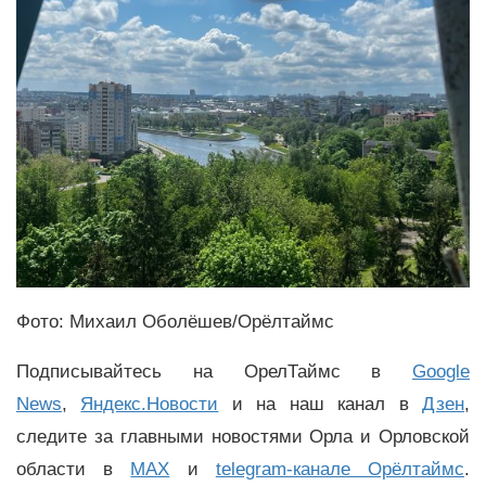
Фото: Михаил Оболёшев/Орёлтаймс
Подписывайтесь на ОрелТаймс в
Google
News
,
Яндекс.Новости
и на наш канал в
Дзен
,
следите за главными новостями Орла и Орловской
области в
MAX
и
telegram-канале Орёлтаймс
.