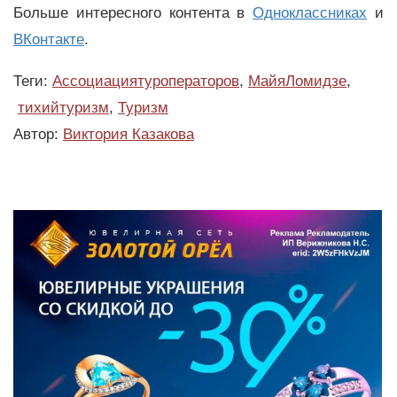
Больше интересного контента в
Одноклассниках
и
ВКонтакте
.
Теги:
Ассоциациятуроператоров
,
МайяЛомидзе
,
тихийтуризм
,
Туризм
Автор:
Виктория Казакова