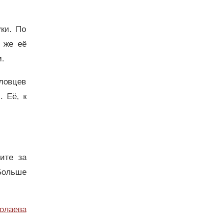
ки. По
ь же её
м.
рловцев
 Её, к
дите за
Больше
олаева