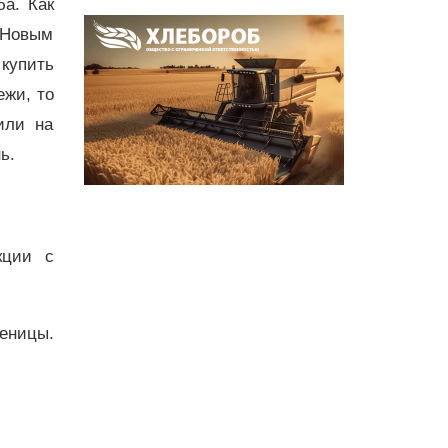
а. Как
 Новым
купить
ежи, то
или на
ь.
кции с
еницы.