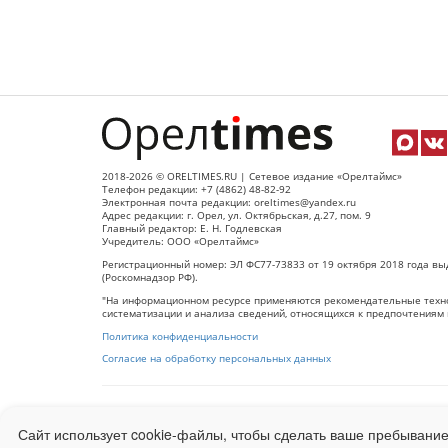
2018-2026 © ORELTIMES.RU | Сетевое издание «Орелтаймс»
Телефон редакции: +7 (4862) 48-82-92
Электронная почта редакции: oreltimes@yandex.ru
Адрес редакции: г. Орел, ул. Октябрьская, д.27, пом. 9
Главный редактор: Е. Н. Годлевская
Учредитель: ООО «Орелтаймс»
Регистрационный номер: ЭЛ ФС77-73833 от 19 октября 2018 года вы
(Роскомнадзор РФ).
"На информационном ресурсе применяются рекомендательные техно
систематизации и анализа сведений, относящихся к предпочтениям 
Политика конфиденциальности
Согласие на обработку персональных данных
При использовании любого материала с данного сайта гипер-ссылка
Сайт использует cookie-файлы, чтобы сделать ваше пребывание