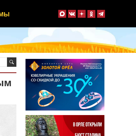
ММЫ
ым