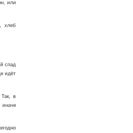
он, или
, хлеб
ый спад
де идёт
 Так, в
и иначе
егодно