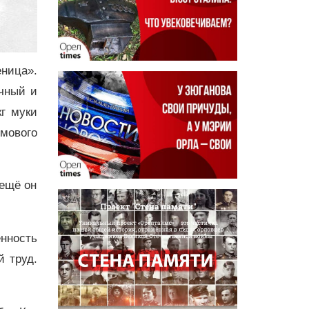
еница».
чный и
кг муки
рмового
 ещё он
енность
й труд.