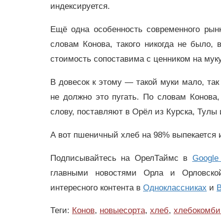
индексируется.
Ещё одна особенность современного рын
словам Конова, такого никогда не было, 
стоимость сопоставима с ценником на мук
В довесок к этому — такой муки мало, так
не должно это пугать. По словам Конова
слову, поставляют в Орёл из Курска, Тулы 
А вот пшеничный хлеб на 98% выпекается 
Подписывайтесь на ОрелТаймс в
Google
главными новостями Орла и Орловск
интересного контента в
Одноклассниках
и
В
Теги:
Конов
,
новыесорта
,
хлеб
,
хлебокомби