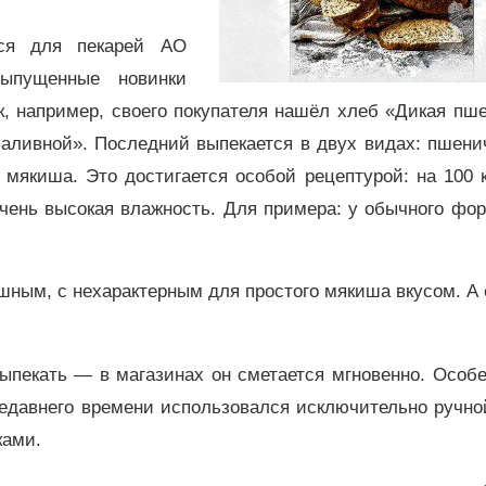
ся для пекарей АО
выпущенные новинки
, например, своего покупателя нашёл хлеб «Дикая пш
аливной». Последний выпекается в двух видах: пшени
 мякиша. Это достигается особой рецептурой: на 100 
очень высокая влажность. Для примера: у обычного фо
шным, с нехарактерным для простого мякиша вкусом. А
ыпекать — в магазинах он сметается мгновенно. Особ
недавнего времени использовался исключительно ручно
ками.