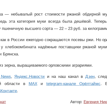
ка — небывалый рост стоимости ржаной обдирной му
ведь эта категория муки всегда была дешёвой. Тепер
у пшеничную высшего сорта — 22 – 23 руб. за килограм
 как в России ежегодно сокращаются посевы ржи. Но о
, у хлебокомбината надёжные поставщики ржаной муки.
и Брянска.
из зерна, выращиваемого орловскими аграриями.
 News
,
Яндекс.Новости
и на наш канал в
Дзен
, сле
ой области в
MAX
и
telegram-канале Орёлтаймс
. 
Контакте
.
нат
Автор:
Евгения Ник