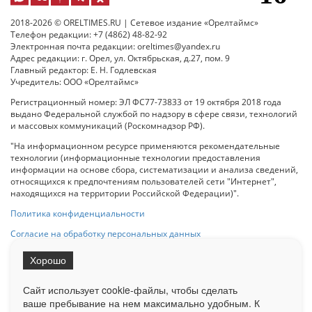
2018-2026 © ORELTIMES.RU | Сетевое издание «Орелтаймс»
Телефон редакции: +7 (4862) 48-82-92
Электронная почта редакции: oreltimes@yandex.ru
Адрес редакции: г. Орел, ул. Октябрьская, д.27, пом. 9
Главный редактор: Е. Н. Годлевская
Учредитель: ООО «Орелтаймс»
Регистрационный номер: ЭЛ ФС77-73833 от 19 октября 2018 года
выдано Федеральной службой по надзору в сфере связи, технологий
и массовых коммуникаций (Роскомнадзор РФ).
"На информационном ресурсе применяются рекомендательные
технологии (информационные технологии предоставления
информации на основе сбора, систематизации и анализа сведений,
относящихся к предпочтениям пользователей сети "Интернет",
находящихся на территории Российской Федерации)".
Политика конфиденциальности
Согласие на обработку персональных данных
Хорошо
При использовании любого материала с данного сайта гипер-ссылка
на Сетевое издание «ОрелТаймс» обязательна.
Сайт использует cookie-файлы, чтобы сделать
ваше пребывание на нем максимально удобным. К