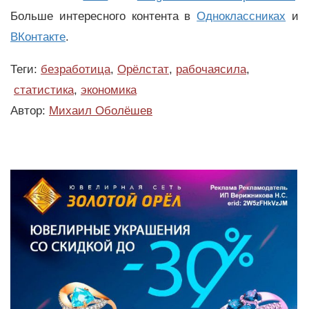
Больше интересного контента в
Одноклассниках
и
ВКонтакте
.
Теги:
безработица
,
Орёлстат
,
рабочаясила
,
статистика
,
экономика
Автор:
Михаил Оболёшев