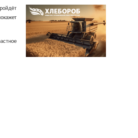
ройдёт
покажет
астное