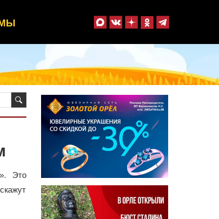
ММЫ
м
». Это
сскажут