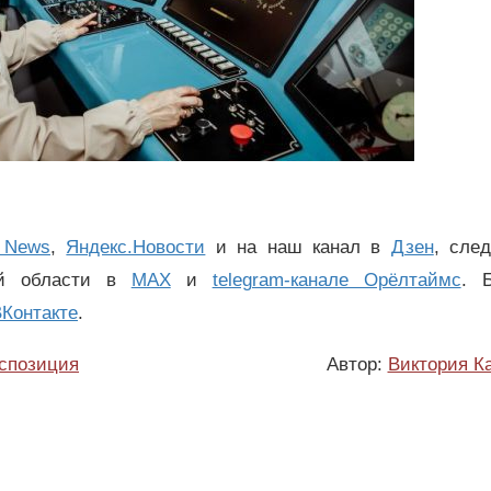
 News
,
Яндекс.Новости
и на наш канал в
Дзен
, сле
ой области в
MAX
и
telegram-канале Орёлтаймс
. 
Контакте
.
спозиция
Автор:
Виктория К