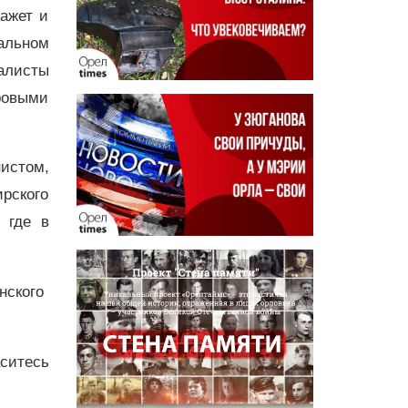
ажет и
альном
алисты
ровыми
истом,
рского
 где в
инского
ситесь