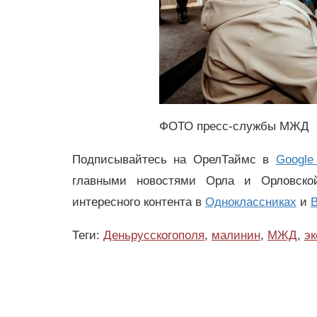
ФОТО пресс-службы МЖД
Подписывайтесь на ОрелТаймс в
Google
главными новостями Орла и Орловск
интересного контента в
Одноклассниках
и
В
Теги:
Деньрусскогополя
,
малинин
,
МЖД
,
эк