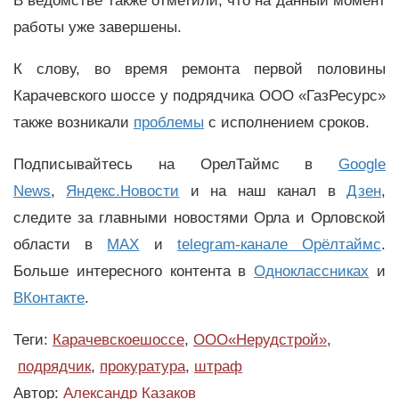
В ведомстве также отметили, что на данный момент
работы уже завершены.
К слову, во время ремонта первой половины
Карачевского шоссе у подрядчика ООО «ГазРесурс»
также возникали
проблемы
с исполнением сроков.
Подписывайтесь на ОрелТаймс в
Google
News
,
Яндекс.Новости
и на наш канал в
Дзен
,
следите за главными новостями Орла и Орловской
области в
MAX
и
telegram-канале Орёлтаймс
.
Больше интересного контента в
Одноклассниках
и
ВКонтакте
.
Теги:
Карачевскоешоссе
,
ООО«Нерудстрой»
,
подрядчик
,
прокуратура
,
штраф
Автор:
Александр Казаков