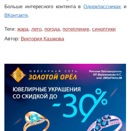
Больше интересного контента в
Одноклассниках
и
ВКонтакте
.
Теги:
жара
,
лето
,
погода
,
потепление
,
синоптики
Автор:
Виктория Казакова