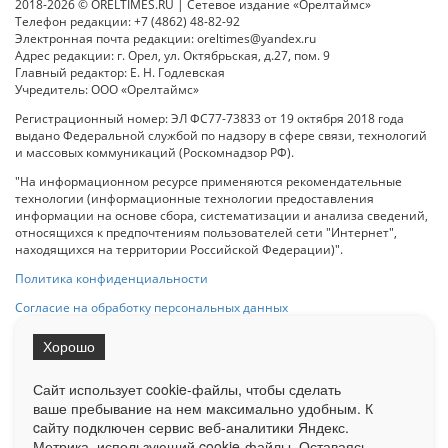
2018-2026 © ORELTIMES.RU | Сетевое издание «Орелтаймс»
Телефон редакции: +7 (4862) 48-82-92
Электронная почта редакции: oreltimes@yandex.ru
Адрес редакции: г. Орел, ул. Октябрьская, д.27, пом. 9
Главный редактор: Е. Н. Годлевская
Учредитель: ООО «Орелтаймс»
Регистрационный номер: ЭЛ ФС77-73833 от 19 октября 2018 года
выдано Федеральной службой по надзору в сфере связи, технологий
и массовых коммуникаций (Роскомнадзор РФ).
"На информационном ресурсе применяются рекомендательные
технологии (информационные технологии предоставления
информации на основе сбора, систематизации и анализа сведений,
относящихся к предпочтениям пользователей сети "Интернет",
находящихся на территории Российской Федерации)".
Политика конфиденциальности
Согласие на обработку персональных данных
Хорошо
При использовании любого материала с данного сайта гипер-ссылка
на Сетевое издание «ОрелТаймс» обязательна.
Сайт использует cookie-файлы, чтобы сделать
ваше пребывание на нем максимально удобным. К
cайту подключен сервис веб-аналитики Яндекс.
Ограниченная статистика посещаемости доступна на сайте
Метрика, использующий cookie-файлы. Оставаясь
Liveinternet.ru
. Подробная статистика для рекламодателей по запросу