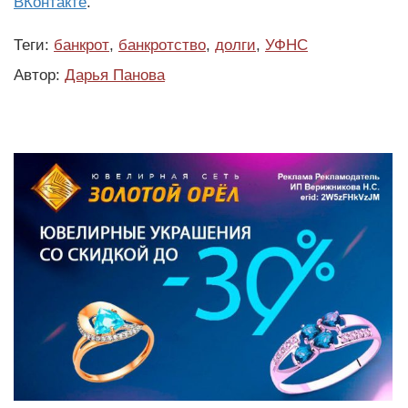
ВКонтакте
.
Теги:
банкрот
,
банкротство
,
долги
,
УФНС
Автор:
Дарья Панова