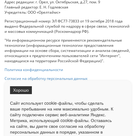
Адрес редакции: г. Орел, ул. Октябрьская, д.27, пом. 9
Главный редактор: Е. Н. Годлевская
Учредитель: ООО «Орелтаймс»
Регистрационный номер: ЭЛ ФС77-73833 от 19 октября 2018 года
выдано Федеральной службой по надзору в сфере связи, технологий
и массовых коммуникаций (Роскомнадзор РФ).
"На информационном ресурсе применяются рекомендательные
технологии (информационные технологии предоставления
информации на основе сбора, систематизации и анализа сведений,
относящихся к предпочтениям пользователей сети "Интернет",
находящихся на территории Российской Федерации)".
Политика конфиденциальности
Согласие на обработку персональных данных
Хорошо
При использовании любого материала с данного сайта гипер-ссылка
на Сетевое издание «ОрелТаймс» обязательна.
Сайт использует cookie-файлы, чтобы сделать
ваше пребывание на нем максимально удобным. К
cайту подключен сервис веб-аналитики Яндекс.
Ограниченная статистика посещаемости доступна на сайте
Метрика, использующий cookie-файлы. Оставаясь
Liveinternet.ru
. Подробная статистика для рекламодателей по запросу
у менеджера.
на сайте, вы даете свое согласие на обработку
персональных данных в порядке, указанном в