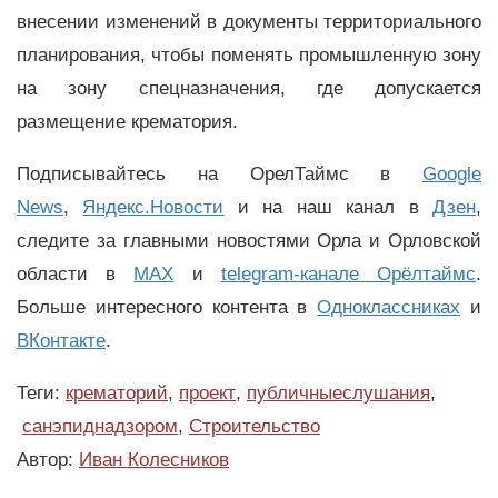
внесении изменений в документы территориального
планирования, чтобы поменять промышленную зону
на зону спецназначения, где допускается
размещение крематория.
Подписывайтесь на ОрелТаймс в
Google
News
,
Яндекс.Новости
и на наш канал в
Дзен
,
следите за главными новостями Орла и Орловской
области в
MAX
и
telegram-канале Орёлтаймс
.
Больше интересного контента в
Одноклассниках
и
ВКонтакте
.
Теги:
крематорий
,
проект
,
публичныеслушания
,
санэпиднадзором
,
Строительство
Автор:
Иван Колесников