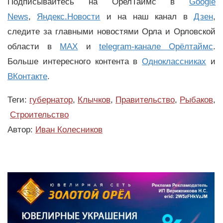
Подписывайтесь на ОрелТаймс в
Google
News
,
Яндекс.Новости
и на наш канал в
Дзен
,
следите за главными новостями Орла и Орловской
области в
MAX
и
telegram-канале Орёлтаймс
.
Больше интересного контента в
Одноклассниках
и
ВКонтакте
.
Теги:
губернатор
,
Клычков
,
Правительство
,
Рыбаков
,
Строительство
Автор:
Иван Колесников