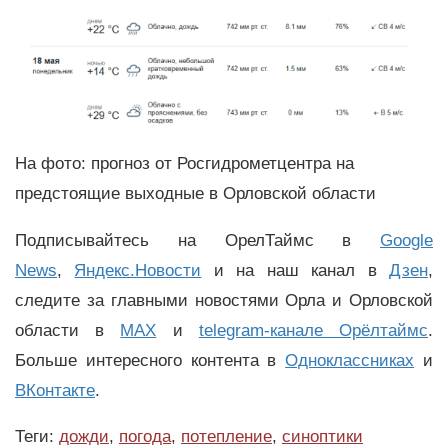
На фото: прогноз от Росгидрометцентра на
предстоящие выходные в Орловской области
Подписывайтесь на ОрелТаймс в
Google
News
,
Яндекс.Новости
и на наш канал в
Дзен
,
следите за главными новостями Орла и Орловской
области в
MAX
и
telegram-канале Орёлтаймс
.
Больше интересного контента в
Одноклассниках
и
ВКонтакте
.
Теги:
дожди
,
погода
,
потепление
,
синоптики