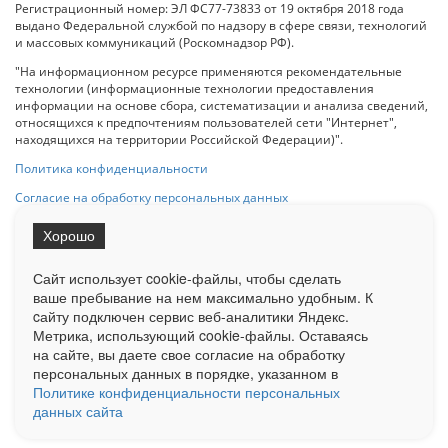
Регистрационный номер: ЭЛ ФС77-73833 от 19 октября 2018 года
выдано Федеральной службой по надзору в сфере связи, технологий
и массовых коммуникаций (Роскомнадзор РФ).
"На информационном ресурсе применяются рекомендательные
технологии (информационные технологии предоставления
информации на основе сбора, систематизации и анализа сведений,
относящихся к предпочтениям пользователей сети "Интернет",
находящихся на территории Российской Федерации)".
Политика конфиденциальности
Согласие на обработку персональных данных
Хорошо
При использовании любого материала с данного сайта гипер-ссылка
на Сетевое издание «ОрелТаймс» обязательна.
Сайт использует cookie-файлы, чтобы сделать
ваше пребывание на нем максимально удобным. К
cайту подключен сервис веб-аналитики Яндекс.
Ограниченная статистика посещаемости доступна на сайте
Метрика, использующий cookie-файлы. Оставаясь
Liveinternet.ru
. Подробная статистика для рекламодателей по запросу
на сайте, вы даете свое согласие на обработку
у менеджера.
персональных данных в порядке, указанном в
Реклама
Документы
О нас
Контакты
Политике конфиденциальности персональных
данных сайта