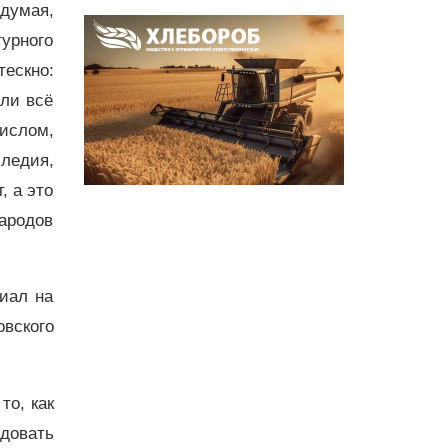
думая,
урного
ескно:
сли всё
числом,
следия,
, а это
народов
иал на
вского
то, как
довать