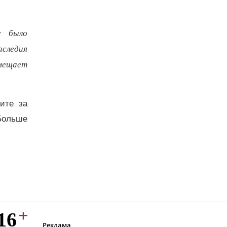
е было
аследия
вмещает
дите за
Больше
Реклама