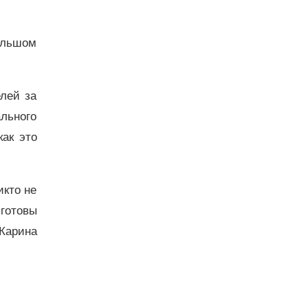
ольшом
лей за
льного
как это
кто не
готовы
Карина