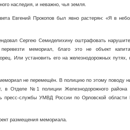
ного наследия, и неважно, чья земля.
овета Евгений Прокопов был явно растерян: «Я в неб
мендовал Сергею Семиделихину оштрафовать нарушите
 перевезти мемориал, благо это не объект капита
ворец. Или установить его на железнодорожных путях, 
мемориал не перемещён. В полицию по этому поводу ни
ет, в Отделе №1 полиции Железнодорожного района 
ель пресс-службы УМВД России по Орловской области 
роект размещения мемориала.