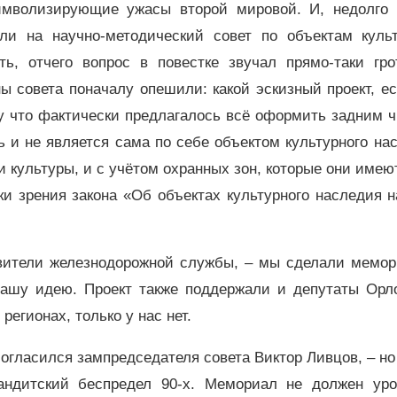
имволизирующие ужасы второй мировой. И, недолго 
и на научно-методический совет по объектам культ
ь, отчего вопрос в повестке звучал прямо-таки грот
ы совета поначалу опешили: какой эскизный проект, е
у что фактически предлагалось всё оформить задним 
 и не является сама по себе объектом культурного на
и культуры, и с учётом охранных зон, которые они имеют
ки зрения закона «Об объектах культурного наследия 
авители железнодорожной службы, – мы сделали мемор
нашу идею. Проект также поддержали и депутаты Орло
регионах, только у нас нет.
огласился зампредседателя совета Виктор Ливцов, – но 
андитский беспредел 90-х. Мемориал не должен уро