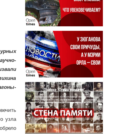
урных
аучно-
звали
лихина
агоны-
вечить
о узла
обрело