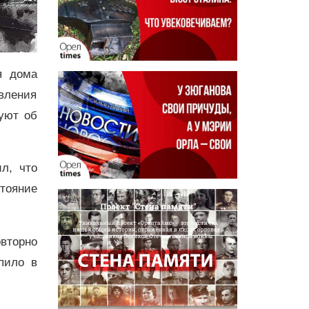
я дома
вления
уют об
л, что
тояние
вторно
пило в