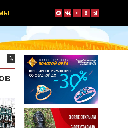
ММЫ
ов