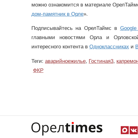
можно ознакомится в материале ОрелТаймс
дом-памятник в Орле
».
Подписывайтесь на ОрелТаймс в
Google
главными новостями Орла и Орловск
интересного контента в
Одноклассниках
и
В
Теги:
аварийноежилье
,
Гостиная3
,
капремо
ФКР