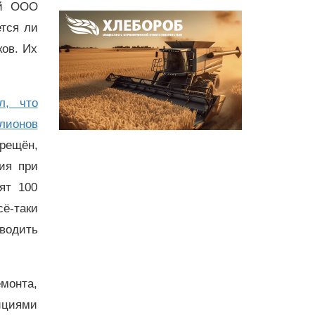
ой ООО
ется ли
ков. Их
л, что
лионов
рещён,
ия при
ят 100
сё-таки
водить
монта,
ициями