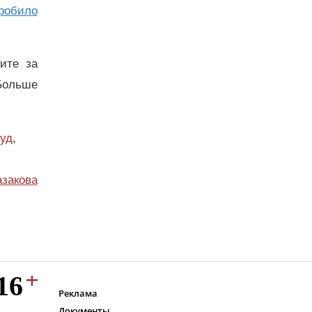
гробило
дите за
Больше
уд
,
азакова
Реклама
Документы