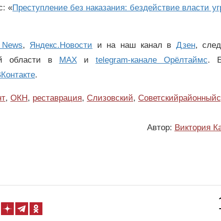
: «
Преступление без наказания: бездействие власти у
 News
,
Яндекс.Новости
и на наш канал в
Дзен
, сле
ой области в
MAX
и
telegram-канале Орёлтаймс
. 
Контакте
.
нт
,
ОКН
,
реставрация
,
Слизовский
,
Советскийрайонныйс
Автор:
Виктория К