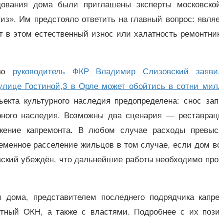
дования дома были приглашены эксперты московск
з». Им предстояло ответить на главный вопрос: явля
т в этом естественный износ или халатность ремонтни
вью
руководитель ФКР Владимир Слизовский заяви
 улице Гостиной,3 в Орле может обойтись в сотни мил
екта культурного наследия предопределена: снос зап
урного наследия. Возможны два сценария — реставрац
жение капремонта. В любом случае расходы превыс
еменное расселение жильцов в том случае, если дом в
ский убеждён, что дальнейшие работы необходимо про
дома, представителем последнего подрядчика капре
стный ОКН, а также с властями. Подробнее с их поз