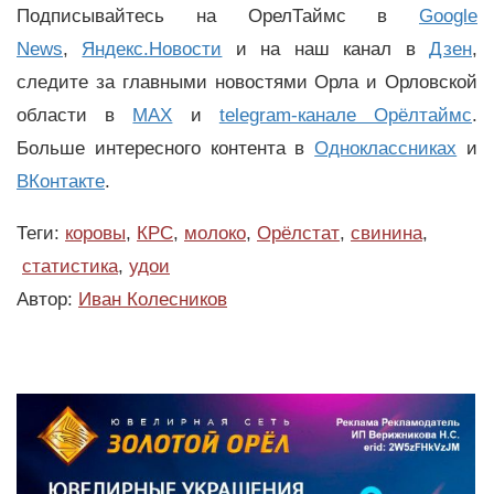
Подписывайтесь на ОрелТаймс в
Google
News
,
Яндекс.Новости
и на наш канал в
Дзен
,
следите за главными новостями Орла и Орловской
области в
MAX
и
telegram-канале Орёлтаймс
.
Больше интересного контента в
Одноклассниках
и
ВКонтакте
.
Теги:
коровы
,
КРС
,
молоко
,
Орёлстат
,
свинина
,
статистика
,
удои
Автор:
Иван Колесников